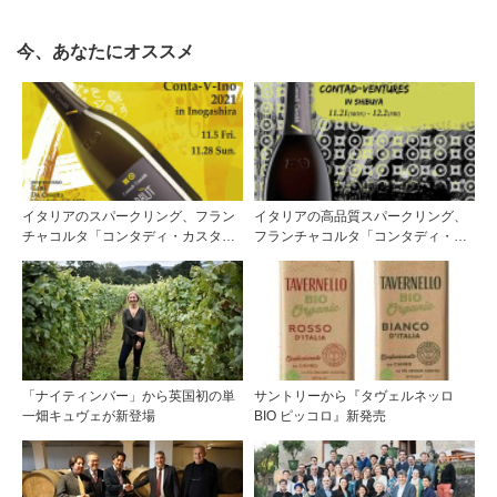
今、あなたにオススメ
イタリアのスパークリング、フラン
イタリアの高品質スパークリング、
チャコルタ「コンタディ・カスタル
フランチャコルタ「コンタディ・カ
ディ」飲み歩きイベント『Conta-V-
スタルディ」を味わう『Contad-
Ino（コンタヴィーノ）』開催！
Ventures（コンタドベンチャー）』
開催！＜2022年11月21日(月）～12
月2日（金）＞
「ナイティンバー」から英国初の単
サントリーから『タヴェルネッロ
一畑キュヴェが新登場
BIO ピッコロ』新発売