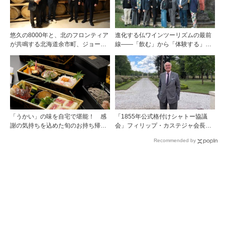
悠久の8000年と、北のフロンティア
進化する仏ワインツーリズムの最前
が共鳴する北海道余市町、ジョージ
線――「飲む」から「体験する」プ
ア・グルジャーニ市と友好提携を締
レミアム・ワインツーリズムへ ～
結
フランスのドメーヌグループ組織が
描く、五感で深掘りする次世代のテ
ロワール体験
「うかい」の味を自宅で堪能！ 感
「1855年公式格付けシャトー協議
謝の気持ちを込めた旬のお持ち帰り
会」フィリップ・カステジャ会長イ
料理
ンタビュー 時間が価値を刻む——
Recommended by
1855年格付け、170年目の再評価