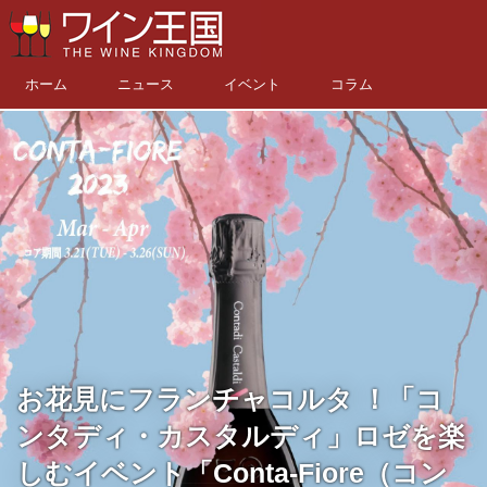
ホーム
ニュース
イベント
コラム
お花見にフランチャコルタ ！「コ
ンタディ・カスタルディ」ロゼを楽
しむイベント「Conta-Fiore（コン