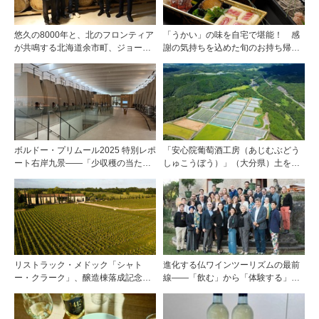
悠久の8000年と、北のフロンティア
「うかい」の味を自宅で堪能！ 感
が共鳴する北海道余市町、ジョージ
謝の気持ちを込めた旬のお持ち帰り
ア・グルジャーニ市と友好提携を締
料理
結
ボルドー・プリムール2025 特別レポ
「安心院葡萄酒工房（あじむぶどう
ート右岸九景――「少収穫の当たり
しゅこうぼう）」（大分県）土を作
年」を巡る旅 前編ポムロール／サ
り、ブドウに向き合い―畑の進化が
ンテミリオン 有力9シャトー訪問記
ワインに実を結ぶ
リストラック・メドック「シャト
進化する仏ワインツーリズムの最前
ー・クラーク」、醸造棟落成記念夕
線――「飲む」から「体験する」プ
食会を開催
レミアム・ワインツーリズムへ ～
フランスのドメーヌグループ組織が
描く、五感で深掘りする次世代のテ