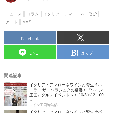
ニュース
コラム
イタリア
アマローネ
香炉
アート
MASI
Facebook
はてブ
LINE
関連記事
イタリア・アマローネワインと資生堂パ
ーラー ザ・ハラジュクの饗宴！『ワイン
王国』グルメイベントへ！ 10/3㈫12：00
～
ワイン王国編集部
イタリア・アマローネワインと資生堂パ