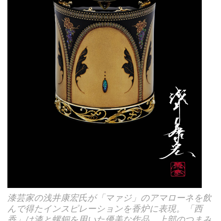
漆芸家の浅井康宏氏が「マァジ」のアマローネを飲
んで得たインスピレーションを香炉に表現。「西
香」は漆と螺鈿を用いた優美な作品。上部のつまみ