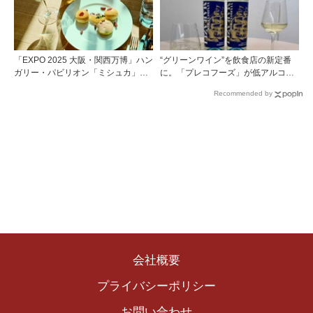
ロワール体験
「EXPO 2025 大阪・関西万博」ハン
“グリーンワイン”を飲食店の新定番
ガリー・パビリオン「ミシュカ」キ
に。「プレコフーズ」が低アルコー
ッチン＆バーがスゴイ！
ルのポルトガル産ワインをPB展開
Recommended by
会社概要
プライバシーポリシー
お問い合わせ