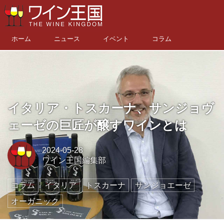
ホーム
ニュース
イベント
コラム
イタリア・トスカーナ、サンジョヴ
ェーゼの巨匠が醸すワインとは
2024-05-28
ワイン王国編集部
コラム
イタリア
トスカーナ
サンジョエーゼ
オーガニック