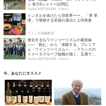
ン 有力9シャトー訪問記
Toshio MATSUURA（Paris）
トンネルを抜けたら別世界ーー。 「界 草
津」で堪能する至福の湯治と上州美食
ワイン王国編集部
進化する仏ワインツーリズムの最前線
――「飲む」から「体験する」プレミア
ム・ワインツーリズムへ ～フランスの
ドメーヌグループ組織が描く、五感で深
掘りする次世代のテロワール体験
Toshio MATSUURA（Paris）
今、あなたにオススメ