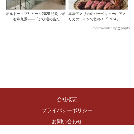
ボルドー・プリムール2025 特別レポ
本場アメリカのバーベキューにアメ
ート右岸九景――「少収穫の当たり
リカのワインで乾杯！「1924」
年」を巡る旅 前編ポムロール／サ
Recommended by
ンテミリオン 有力9シャトー訪問記
会社概要
プライバシーポリシー
お問い合わせ