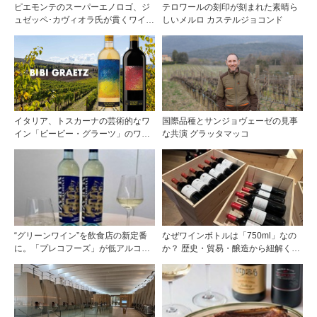
ピエモンテのスーパーエノロゴ、ジ
テロワールの刻印が刻まれた素晴ら
ュゼッペ･カヴィオラ氏が貫くワイン
しいメルロ カステルジョコンド
哲学
イタリア、トスカーナの芸術的なワ
国際品種とサンジョヴェーゼの見事
イン「ビービー・グラーツ」のワイ
な共演 グラッタマッコ
ン『カザマッタ』が新発売
“グリーンワイン”を飲食店の新定番
なぜワインボトルは「750ml」なの
に。「プレコフーズ」が低アルコー
か？ 歴史・貿易・醸造から紐解く4
ルのポルトガル産ワインをPB展開
つの仮説