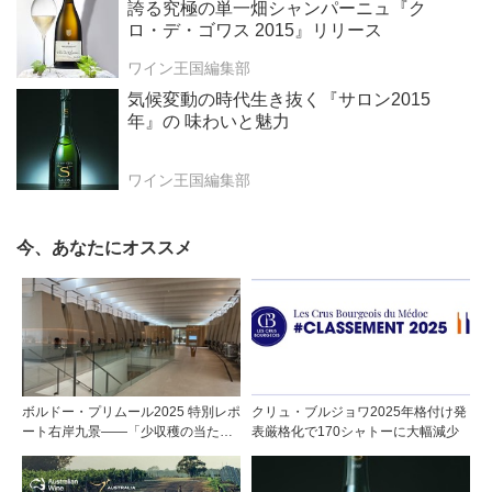
誇る究極の単一畑シャンパーニュ『ク
ロ・デ・ゴワス 2015』リリース
ワイン王国編集部
気候変動の時代生き抜く『サロン2015
年』の 味わいと魅力
ワイン王国編集部
今、あなたにオススメ
ボルドー・プリムール2025 特別レポ
クリュ・ブルジョワ2025年格付け発
ート右岸九景――「少収穫の当たり
表厳格化で170シャトーに大幅減少
年」を巡る旅 後編ポムロール／サ
ンテミリオン 有力9シャトー訪問記