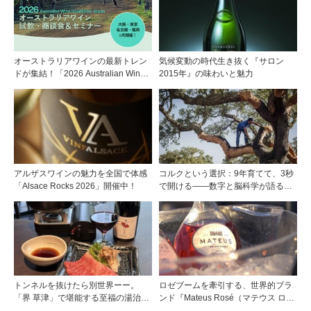
オーストラリアワインの最新トレン
気候変動の時代生き抜く『サロン
ドが集結！「2026 Australian Wine
2015年』の味わいと魅力
Roadshow Japan」9月に全国4都市
で開催
アルザスワインの魅力を全国で体感
コルクという選択：9年育てて、3秒
「Alsace Rocks 2026」開催中！
で開ける——数字と脳科学が語る栓
の理由
トンネルを抜けたら別世界ーー。
ロゼブームを牽引する、世界的ブラ
「界 草津」で堪能する至福の湯治と
ンド『Mateus Rosé（マテウス ロ
上州美食
ゼ』その美味しさの秘密