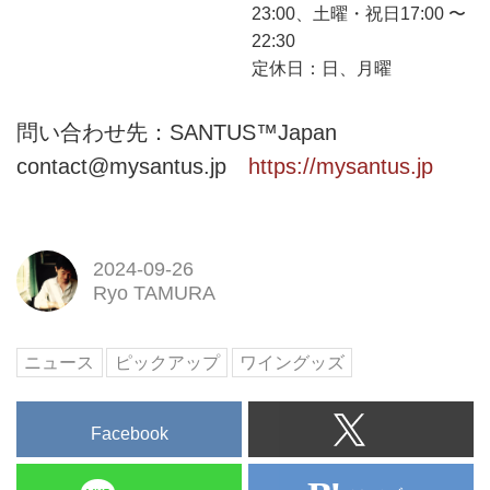
る、アプリ連動型ワインディス
23:00、土曜・祝日17:00 〜
ペンサー「Vibra」（バイブ
22:30
ラ）が日本初上陸(*)です！＊正
定休日：日、月曜
規ルートによる日本での販売ボ
トルにアダプターを装着するだ
問い合わせ先：SANTUS™︎Japan
けの簡単セット
contact@mysantus.jp
https://mysantus.jp
2024-09-26
Ryo TAMURA
ニュース
ピックアップ
ワイングッズ
Facebook