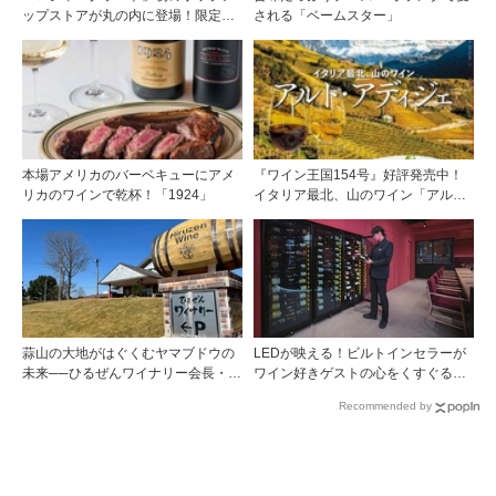
ップストアが丸の内に登場！限定キ
される「ベームスター」
ュヴェもグラスで楽しめる3日間
本場アメリカのバーベキューにアメ
『ワイン王国154号』好評発売中！
リカのワインで乾杯！「1924」
イタリア最北、山のワイン「アル
ト・アディジェ」第一特集「ソムリ
エが偏愛するシャンパーニュ」第二
特集「この夏の主役！ ナチュラルな
ロゼワイン」
蒜山の大地がはぐくむヤマブドウの
LEDが映える！ビルトインセラーが
未来──ひるぜんワイナリー会長・植
ワイン好きゲストの心をくすぐる
木啓司氏が語る40年の挑戦
『Brilliant（ブリリアント）』
Recommended by