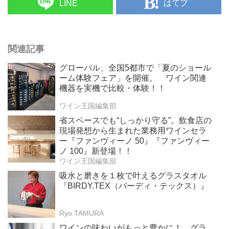
はてブ
LINE
関連記事
グローバル、全国5都市で「夏のショール
ーム体験フェア」を開催。 ワイン関連
機器を実機で比較・体験！！
ワイン王国編集部
省スペースでも“しっかり守る”。飲食店の
現場発想から生まれた業務用ワインセラ
ー『ファンヴィーノ 50』『ファンヴィー
ノ 100』新登場！！
ワイン王国編集部
吸水と磨きを１枚で叶えるグラスタオル
『BIRDY.TEX（バーディ・テックス）』
Ryo TAMURA
ワインの味わいがもっと豊かに！ グラ