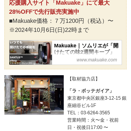
応援購入サイト「Makuake」にて最大
28%OFFで先行販売実施中
■Makuake価格：７万1200円（税込）〜
※2024年10月6日(日)22時まで
Makuake｜ソムリエが「開
けたての味2週間キープ」
を認めた｜ワイン好き神ア
www.makuake.com
イテム｜Vibra｜
Makuake（マクアケ）
【取材協力店】
いつでもフレッシュなグラスワ
インを楽しみたい！そんなワイ
「ラ・ボッテガイア」
ンラバーの願いを叶えるために
東京都中央区銀座3-12-15 銀
設立したワインアクセサリーブ
座細谷ビル1F
ランド「SANTUS™︎」（サン
TEL：03-6264-3565
タス）から、ボトルを開封して
営業時間：火〜金・祝前
から最長14日間、開けたての
日・祝後日17:00 〜
テイストやアロマをキープでき