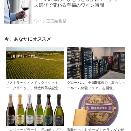
ス選びで変わる至福のワイン時間
ワイン王国編集部
今、あなたにオススメ
リストラック・メドック「シャト
グローバル、全国5都市で「夏のショ
ー・クラーク」、醸造棟落成記念夕
ールーム体験フェア」を開催。 ワ
食会を開催
イン関連機器を実機で比較・体
験！！
「ロジャーグラート」初のポップア
旨味たっぷりチーズ！ オランダで愛