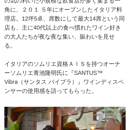
の気の利いた小規模な飲食店が多く集まる一
ンラバーの願いを叶えるために
角に、２０１ ５年にオープンしたイタリア料
設立したワインアクセサリーブ
ランド「SANTUS™︎」（サン
理店。12坪5卓、席数にして最大14席という同
タス）から、ボトルを開封して
店も、主に40代以上の食べ慣れたワイン好き
から最長14日間、開けたての
の大人たちが夜な夜な集い、賑わいを見せ
テイストやアロマをキープでき
る、アプリ連動型ワインディス
る。
ペンサー「Vibra」（バイブ
ラ）が日本初上陸(*)です！＊正
規ルートによる日本での販売ボ
イタリアのソムリエ資格ＡＩＳを持つオーナ
トルにアダプターを装着するだ
ーソムリエ青池隆明氏に『SANTUS™
けの簡単セット
Vibra（サンタス バイブラ）』ワインディスペ
ンサーの使用感を語ってもらった。