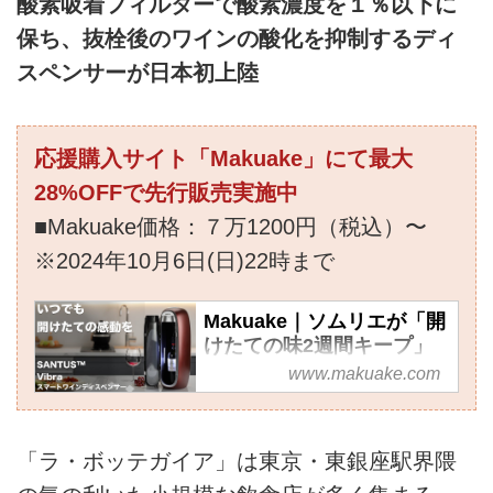
酸素吸着フィルターで酸素濃度を１％以下に
保ち、抜栓後のワインの酸化を抑制するディ
スペンサーが日本初上陸
応援購入サイト「Makuake」にて最大
28%OFFで先行販売実施中
■Makuake価格：７万1200円（税込）〜
※2024年10月6日(日)22時まで
Makuake｜ソムリエが「開
けたての味2週間キープ」
を認めた｜ワイン好き神ア
www.makuake.com
イテム｜Vibra｜
Makuake（マクアケ）
いつでもフレッシュなグラスワ
「ラ・ボッテガイア」は東京・東銀座駅界隈
インを楽しみたい！そんなワイ