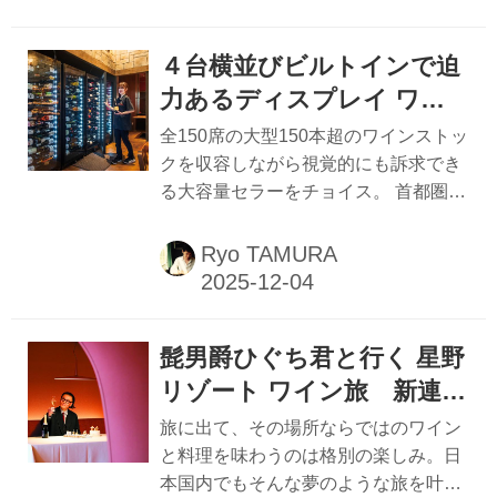
札から10メートルという超駅近に8
月、ワインバーが開店した。青いエプ
４台横並びビルトインで迫
ロン姿で迎えてくれたのはソムリエの
森上久生氏。自身がオーナーを務める
力あるディスプレイ ワイ
「Memories“集つどい”」は、地元で愛
ンセラー「Brilliant 」（ブ
全150席の大型150本超のワインストッ
されるショッピングセンター「尾山台
リリアント）
クを収容しながら視覚的にも訴求でき
いちば」の一角、わずか３.３坪にカウ
る大容量セラーをチョイス。 首都圏き
ンター5席という狭小店。町場の角打
っての一大ターミナル、横浜駅からペ
ちの趣だ。 数々の老舗レストランやグ
デストリアンデッキで直結のロケーシ
Ryo TAMURA
ランメゾンで活躍し、現在もミシュラ
ョン。商業ビル「THE YOKOHAMA
ン星付きの鮨店に立つなどサービス
FRONT」の2階、2024年7月にオープ
の...
ンした「LIZARRAN（リザラン）横浜
髭男爵ひぐち君と行く 星野
店」は、スパニッシュ・イタリアンの
フードと、スペイン・ポルトガルの40
リゾート ワイン旅 新連載
種類超のワインを提供する、全150席
vol.1「リゾナーレ八ヶ岳」
旅に出て、その場所ならではのワイン
の大箱店だ。 店内のレイアウトは、試
と料理を味わうのは格別の楽しみ。日
飲イベントも開催する樽を利用したス
本国内でもそんな夢のような旅を叶え
タンディング、テーブル席、個室、テ