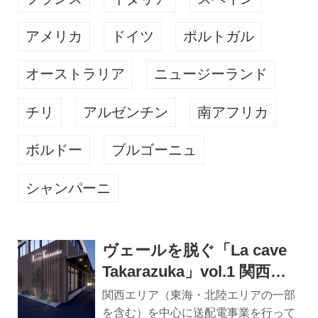
アメリカ
ドイツ
ポルトガル
オーストラリア
ニュージーランド
チリ
アルゼンチン
南アフリカ
ボルドー
ブルゴーニュ
シャンパーニ
ヴェールを脱ぐ「La cave
Takarazuka」vol.1 関西電
力グループ「関西電力送配
関西エリア（東海・北陸エリアの一部
電㈱」の新規事業 「レンタ
を含む）を中心に送配電事業を行って