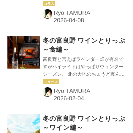
き。望月理恵さんと瀬川あずささんが
ロから設計図面を引いたもので、奥行
セラーを巡って女子トーク。ワイン片
Ryo TAMURA
きのある53坪全33席の空間にはアール
手にワイントークならぬ、セラーを前
を描いたカウンタ...
にワインセラートーク。お友達同士の
二人は大盛り上がり♬ 望月理恵さん
冬の富良野 ワインとりっぷ
フリーアナウンサー。芸能事務所「㈱
セント・フォース」取締役。料理・パ
～食編～
ン作りが得意でワイン好き。フードコ
富良野と言えばラベンダー畑が有名で
ーディネーターの資格も持つ。「楽
すがハイライトはやっぱりウィンター
天」でのセレクトワイン販売「モッチ
シーズン。 北の大地のちょうど真ん中
ーワイン」が好評。 瀬川あずささん
ふらっと富良野ワイン旅へ出かけまし
「㈱食レコ」代表、ワインジャーナリ
ょう。 冬の富良野 美味探訪～格式あ
Ryo TAMURA
スト。大学卒業後、施工会社の秘書を
るレストランからオーベルジュ、注目
務め、在職中に数多くの飲食店のシー
のニューオープンまで。土地の美味を
リングや施工...
ワインと味わえる、とっておきの3軒
冬の富良野 ワインとりっぷ
～ 伝統的なワイン生産国と異なり、日
本ではワイン産地を訪れても、その土
～ワイン編～