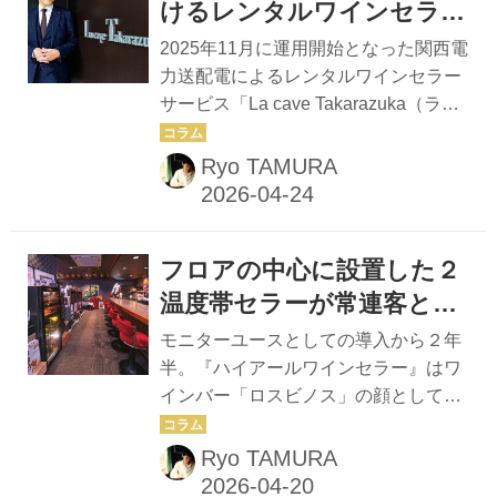
ィックなフレンチレストランなどでは
けるレンタルワインセラー
伝統的にグラスの水分を拭き取った
サービス「La cave
2025年11月に運用開始となった関西電
後、トーションと呼ばれる２枚の厚手
Takarazuka」を三ツ星レス
力送配電によるレンタルワインセラー
のクロスで、指紋をつけないよう磨い
サービス「La cave Takarazuka（ラ・
トランシェフソムリエの塚
ていく。つまり拭き取りと磨きとでグ
カーヴ・タカラヅカ）」の全貌を全3
元 晃氏が初訪問！
ラスを二度拭く。繊細なグラスはクロ
回にわたり紹介するウェブ連載。最終
Ryo TAMURA
スの毛羽が残りやすく、時間と細心の
回は、大阪・肥後橋の三ツ星レストラ
注意を要する負担のかかる作業だ。 そ
ン「HAJIME」シェフソムリエ塚元晃
んな...
氏がカーヴを訪問。塚元氏が抱いた率
フロアの中心に設置した２
直な印象と、プロならではの洞察をリ
ポートする。 ——塚元さん、今日はよ
温度帯セラーが常連客との
ろしくお願いします。今、JR宝塚駅か
コミュニケーションツール
モニターユースとしての導入から２年
らタクシーで「La cave Takarazuka」
に『Haier（ハイアー
半。『ハイアールワインセラー』はワ
へと向かっていますが、最初に塚元さ
インバー「ロスビノス」の顔としてす
ル）』
んのご経歴を簡単に教えていただけま
っかり欠かせない存在に。店主・櫻井
すか？ 塚元 今日はとても楽しみに伺
一都氏による、その後のレビューをリ
Ryo TAMURA
いました。私は1978年岡山県の...
ポートする。 櫻井 『ハイアールワイ