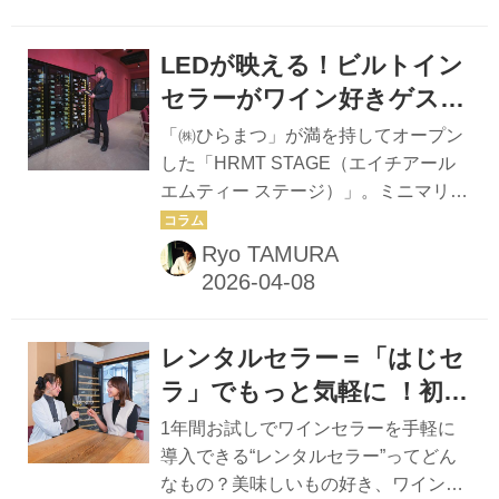
ンセラー』、その後故障もなく、大活
躍してくれ てますよ。79本収容という
LEDが映える！ビルトイン
大容量のわりにはボディがコンパクト
で、ビルの狭くて急な階段でも3階ま
セラーがワイン好きゲスト
ですんなり搬入できました。 設置場所
の心をくすぐる
「㈱ひらまつ」が満を持してオープン
はカウンター越し、客席フロアのほぼ
『Brilliant（ブリリアン
した「HRMT STAGE（エイチアール
中央になりますね。 櫻井 はい。セン
エムティー ステージ）」。ミニマリズ
ト）』
ターを張ってもらってます（笑）。当
ムが貫かれた空間に動線を邪魔するこ
店はワインバーですが、オーセンティ
となく存在感を発揮した3台のセラー
Ryo TAMURA
ックバーの雰囲気なので、ブラックの
があった。 2月21日、恵比寿にオープ
ボディに庫内灯が映えるガラスドア、
ンした「HRMT STAGE」は、ひらま
そんな...
つが放つ期待のニューフェイス。 「18
レンタルセラー＝「はじセ
年ぶりに東京にオープンする新店で、
社も力が入っています」と、マネージ
ラ」でもっと気軽に ！初め
ャーの宮﨑竜也氏。宮﨑氏は2000年生
てのワインセラー選び
1年間お試しでワインセラーを手軽に
まれ、25歳の若きマネージャー。「サ
『Lefier（ルフィエー
導入できる“レンタルセラー”ってどん
ンス・エ・サヴール」副支配人を経て
なもの？美味しいもの好き、ワイン好
ル）』
現職。 新築ビル1階路面の店舗は、ゼ