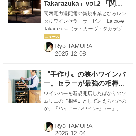
Takarazuka」vol.2 「関西
電力送配電㈱」が届けるレ
関西電力送配電の新規事業となるレン
ンタルワインセラーサービ
タルワインセラーサービス「La cave
Takarazuka（ラ・カーヴ・タカラヅ
ス 「La cave Takarazuka」
カ）」の全貌を3回にわたって紹介し
全容を公開！
ていくウェブ連載。プロジェクトの発
Ryo TAMURA
端と経緯を追った第1回に続く今回
は、ついに完成を見たLa cave
Takarazukaの全容を「ワイン王国」が
〝手作り〟の狭小ワインバ
撮り下ろしで公開！プロジェクトチー
ムの3人に実際にセラーを案内いただ
ー。セラーが最強の相棒に
きながら、施設の概要とセラー設計に
ワインセラー「Haier 」
ワインバーを新規開店したばかりのソ
込めた思いをリポートする。 関西電力
（ハイアール）
ムリエの〝相棒〟として迎えられたの
送配電㈱ 企画部 新規事業推進グルー
が、『ハイアールワインセラー』。開
プ リーダー 山口耕平さん 関西電力送
業志望者必見のセラー活躍記。 自由が
配電㈱ 企画部 新規事業推進グループ
丘と二子玉川という人気タウンの間に
Ryo TAMURA
増田咲良さん 関西電力送配電㈱ 企画
位置する、東急大井町線尾山台駅。改
部 新規事...