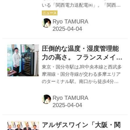
いる「関西電力送配電㈱」。「関西電
ルワインセラーサービ
力グループ」の1社として、2020年、
ス」、宝塚で始動
電力自由化に伴う送配電事業の法的分
Ryo TAMURA
離により誕生した新しい企業だ。この
度スタートした、同社が新規事業とし
て立ち上げたプロジェクトが、兵庫県
圧倒的な温度・湿度管理能
宝塚市内に所有する既存の建物の設備
を生かしたレンタルワインセラーサー
力の高さ。 フランスメイ
ビス「La cave Takarazuka（ラ・カー
ドの最高級ワインセラー
東京・国分寺駅はJR中央本線と西武多
ヴ・タカラヅカ）」。ここを拠点に、
「Euro Cave」
摩湖線・国分寺線が交わる多摩エリア
主に半径30キロメートル圏内に在住す
のターミナル駅。南口から徒歩4分、
るワイン愛好家に向けた地元密着型の
小さな交差点角地に2019年5月より店
新サービスの全容と、同社の新ビジネ
を構える「la page（ラパージュ）」
Ryo TAMURA
スへの挑戦の軌跡を3回にわけてリポ
は、オーナーシェフでソムリエの山崎
ートする。 連載第1回目は...
真隆氏が開業したビストロだ。 la
page（ラパージュ） 東京都国分寺市
アルザスワイン「大阪・関
南町3-13-8 マルサカビル1F TEL：