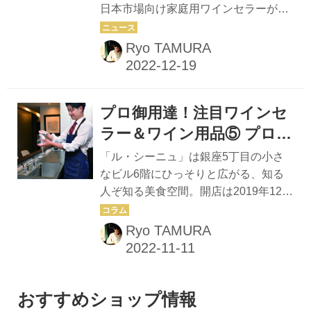
日本市場向け家庭用ワインセラーが発
人のアンケートも必見
ワインを中心に、これから頭角を現す
売された。それに先駆け、4人のワイ
であろう生産者」のワインを選び抜
ンのプロに約3カ月間モニターになっ
Ryo TAMURA
き、約800本をそろえる「ラントリ
てもらい、使用感を聞いた。 設置スペ
ュ」だが、主軸となるワインを収納す
ースがほぼ同等の2 機種。自動加湿機
るの...
能を持つ2 温度帯セラー これまで加湿
プロ御用達！注目ワインセ
機能を持たず、温度管理機能だけを備
えた大型ワインクーラーで日本国内で
ラー＆ワイン用品⑤ プロの
も販売実績を重ねてきた「ハイアー
支持を集める「バーディ」
「ル・シーニュ」は銀座5丁目の小さ
ル」。今回新発売となった2機種は、
からグラススポンジが新登
なビル6階にひっそりと広がる、知る
既存のワインクーラーにメンテナンス
人ぞ知る美食空間。開店は2019年12
場「バーディ」
フリーの自動加湿機能を加え、ボディ
月。パリの殿堂オテル・ド・クリヨン
を小型化。庫内を上室・下室の2室に
「レ・ザンバサドゥール」や、名匠ア
Ryo TAMURA
分け、それぞれにファンを独立して配
ラン・デュカスの薫陶を受けた上野宗
備した2温度帯セラーだ。 3層ガラスと
そう士し氏のクリエイティブで遊び心
な...
あるコース料理がいただけるとあり、
わずか7席のカウンターは連日満席御
おすすめショップ情報