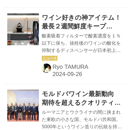
富山県東部、長野県に接する黒部市。
北アルプス連峰から流れ出る清廉な水
ワイン好きの神アイテム！
脈は黒部川となり、町は川の流れに沿
って富山湾へと開けています。黒部峡
最長２週間鮮度キープ
谷の入り口に位置する緑深い大自然に
SANTUS™ Vibra
酸素吸着フィルターで酸素濃度を１％
包まれた温泉街、それが今回の旅の目
以下に保ち、抜栓後のワインの酸化を
的地、宇奈月温泉です。 101年の歴史
抑制するディスペンサーが日本初上陸
を誇る温泉街 宇奈月温泉の開湯は今か
応援購入サイト「Makuake」にて最大
ら101年前の1923（大正12）年に遡り
28%OFFで先行販売実施中 ■Makuake
Ryo TAMURA
ます。町の多くの商店や温泉宿の創業
価格：７万1200円（税込）〜 ※2024
年がこの年であるわけは、温泉の...
年10月6日(日)22時まで Makuake｜ソ
ムリエが「開けたての味2週間キー
モルドバワイン最新動向
プ」を認めた｜ワイン好き神アイテム
｜Vibra｜Makuake（マクアケ） いつ
期待を超えるクオリティー
でもフレッシュなグラスワインを楽し
とポテンシャル
ルーマニアとウクライナの間に挟まれ
みたい！そんなワインラバーの願いを
た東欧の小さな国、モルドバ共和国。
叶えるために設立したワインアクセサ
5000年というワイン造りの伝統を持つ