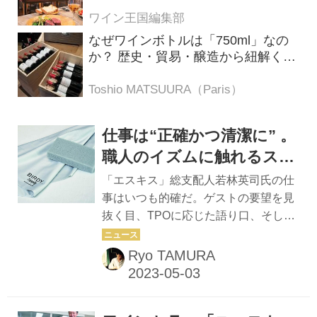
ロ メレ）」
ワイン王国編集部
なぜワインボトルは「750ml」なの
か？ 歴史・貿易・醸造から紐解く4
つの仮説
Toshio MATSUURA（Paris）
仕事は“正確かつ清潔に” 。
職人のイズムに触れるスポ
ンジ、タオル「BIRDY.
「エスキス」総支配人若林英司氏の仕
Supply」
事はいつも的確だ。ゲストの要望を見
抜く目、TPOに応じた語り口、そして
仕事に使うツール選び。 「『Birdy グ
ラスタオル』は数年前から使い続けて
Ryo TAMURA
います。気に入っているのは、第一に
グラスの拭き上げ時に静電気が発生せ
ず、グラスにダストが付かないこと」