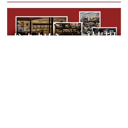
礼だ。 今年7月、新たな話題となった
のは、銀座「エスキス」シェフソムリ
エだった太田賢一氏が同店に移籍し、
ディレクター／シェフソムリエとして
上野シェフと新タッグを結成したこ
と。 「前職でも、吸水スピードが早く
グラスの拭き上げ時間が短縮できる
『Birdy グラスタオル』を使っていま
した。...
プロ御用達！注目ワインセ
ラー＆ワイン用品④ 一脚だ
けでどんなワインにも対
名ソムリエセレクトのワインを町中華
応。ステムレスならあらゆ
と合わせて楽しめるというユニークな