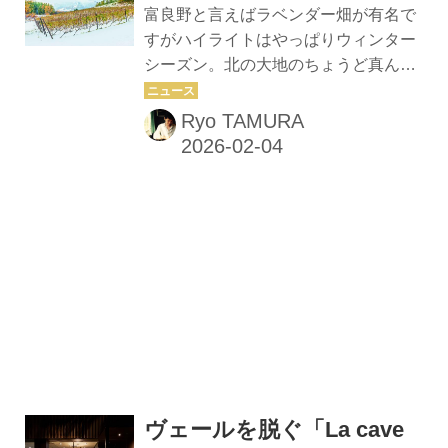
地のワインが都会と同レベルかそれ以
富良野と言えばラベンダー畑が有名で
上のクオリティーの料理とともに味わ
すがハイライトはやっぱりウィンター
える飲食店が意外と少ないことも。そ
シーズン。北の大地のちょうど真ん中
の点、富良野は農業の中心地でありな
ふらっと富良野ワイン旅へ出かけまし
がら、インバウンドを含めた観光客の
ょう。 富良野のワイナリー全4軒、最
Ryo TAMURA
受け入れ体制が早くから整い、美食の
新リポート～ラベンダーだけじゃな
地になり得る素地がすでにあった。 若
い。食とワインを巡るツーリズム～ 10
き醸造家...
月28日未明、夜半から降り出した初雪
は思いのほか勢いを強め、翌朝には旭
川空港から美瑛町を通り、上富良野
町、中富良野町、富良野市へと続く国
道一帯は雪景色へと変わった。車窓か
らは木々の黄葉と新雪が同時に目に飛
び込んできて新鮮だ。例年になく初雪
が早かったのかと思えば、地元の人に
聞くと、たいがいこの時期に一度は大
雪が降るという。 富良野と言えば、日
ヴェールを脱ぐ「La cave
本人の脳裏...