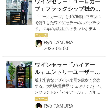
ワインセラー「ユーロカー
銀座のビル9階、自然光が燦々と降り
注ぐファインダイニング。ランチ時は
ブ」フラッグシップ機の性
ことのほかグラスのクレンリネスに細
能をコンパクトに。信頼の
「ユーロカーブ」は1976年にフランス
心の注意を要する。 「このグラスタオ
おけるフランス製高級セラ
で誕生したワインセラーのハイブラン
ルは伸縮性があるので、非常に細いフ
ド。世界の高級レストランやホテル、
ー
ルートグラスの奥の奥までスムーズに
ショップ、ワイン愛好家を中心に厚い
入っていきます。拭いた時の摩擦が少
支持を集める。 今回は、75年創業で、
Ryo TAMURA
なく、グラスのブリケージ（破損）が
ユーロカーブとほぼ同じ歴史を重ね世
格段に少なくて済みますよ」 ペアリ
界のワインアクセサリーを扱ってきた
ン...
「日本クリエイティブ㈱」のショール
ワインセラー「ハイアー
ームを訪ね、シリーズ内でもっとも売
れ筋という『コンパクト59V059M』の
ル」エントリーユーザーに
実機を見せてもらった。 「『コンパク
やさしい 自動加湿機能付き
近未来的なデザイン家電を数多く発売
ト59』はユーロカーブ最小となる38本
2 温度帯セラー
する、大型家電世界*シェアナンバーワ
収容のセラーです。フラッグシップ機
ンブランドの「ハイアール」。昨年11
「ピュア」シリーズの性能と高級感を
月に発売となった初の日本市場向け家
そのままに小型化し、前面下部に排熱
庭用ワインセラー『JQ-F192A』『JQ-
Ryo TAMURA
を設けることで、ビルトインもできる