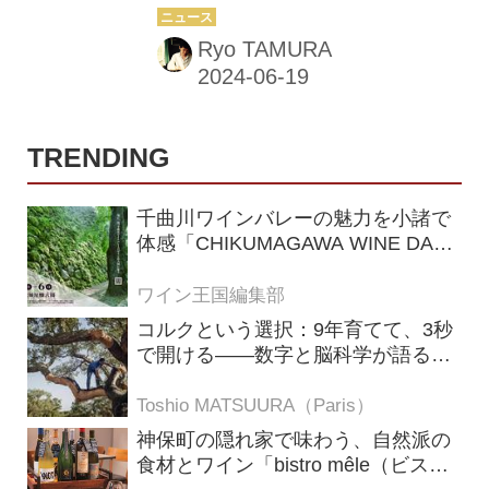
リーブランド「SANTUS™︎」（サンタ
小さな国のワイン産業は、新たなステ
ス）から、ボトルを開封してから最長
ージへと踏み出した。
Ryo TAMURA
14日間、開けたてのテイス...
TRENDING
千曲川ワインバレーの魅力を小諸で
体感「CHIKUMAGAWA WINE DAYS
2026」9月5・6日に開催！！
ワイン王国編集部
コルクという選択：9年育てて、3秒
で開ける——数字と脳科学が語る栓
の理由
Toshio MATSUURA（Paris）
神保町の隠れ家で味わう、自然派の
食材とワイン「bistro mêle（ビスト