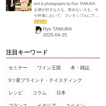
国ハンガリーは、国土の西から南へと
のプレミアム・ノンアルコ
text & photographs by Ryo TAMURA
ドナウ川が流れ、丘陵地帯に豊かな自
ールスパークリングワイン
お酒が好きな人も、飲めない人も。今
然が広がる農業国だ。ワイン産地とし
や外食において、フレキシブルにアル
「フレンチ・ブルーム」
ては、東部トカイ周辺で造られるフル
コールとノンアルコールを状況に応じ
ミント主体の甘口貴腐ワインが世界的
て選択できるシーンが急速に広まりつ
Ryo TAMURA
に有名だが、実はハンガリーはローマ
つある時代。「フレンチ・ブルーム
時代からブドウ栽培が行われてきた歴
（FRENCH BLOOM）」は、ノンアル
史的ワ...
コールワイン業界で話題のプレミア
ム・ノンアルコールスパークリングワ
注目キーワード
インを世界約50カ国に展開する注目の
メゾンだ。この春、「マンダリン オリ
セミナー
ワイン王国
本・雑誌
エンタル 東京」のメインダイニング
「シグニチャー」にて、新たなコレク
5ツ星ブラインド・テイスティング
ション『フレンチ・ブルーム エクスト
ラ・ブリュット』のリリースに際して
レシピ
コラム
日本
プレゼンテーションを行った同社CEO
兼研究...
フランス
イタリア
スペイン