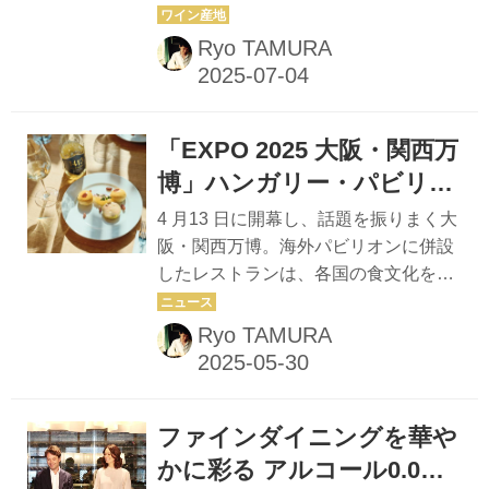
てくれるのが各地に点在する「星野リ
ラスに分かれ、会社帰りの人々や女
ゾート」だ。日本ワインを愛するひぐ
Ryo TAMURA
会、ファミリー、年配層と、幅広い客
ち君と一緒に土地のワインと美味を巡
層で連夜賑わいを...
る旅に、さあ出かけよう！ text & edit
by Ryo TAMURA photographs by
「EXPO 2025 大阪・関西万
Shingo MIYAJI 八ヶ岳の自然がはぐく
んだ食材とワインを堪能する至福の時
博」ハンガリー・パビリオ
間 新宿駅から特急あずさに揺られるこ
ン「ミシュカ」キッチン＆
4 月13 日に開幕し、話題を振りまく大
と2時間。J R小淵沢駅を降りると、リ
バーがスゴイ！
阪・関西万博。海外パビリオンに併設
ゾートファッションに身を包んだどこ
したレストランは、各国の食文化を知
か浮き足だった人々が、旅行鞄を抱え
るための道しるべだ。ワインラヴァー
タクシーを待っていた。 今日のデステ
ならぜひ訪れたいのが、ハンガリー・
Ryo TAMURA
ィネーションは「リゾナ...
パビリオンの「ミシュカ キッチン＆バ
ー」。ハンガリーの伝統料理とワイン
が未来的なデザイン空間で味わえるこ
ファインダイニングを華や
の飲食店舗は、会場広しといえど屈指
のハイレベル！ 中央ヨーロッパの内陸
かに彩る アルコール0.0%