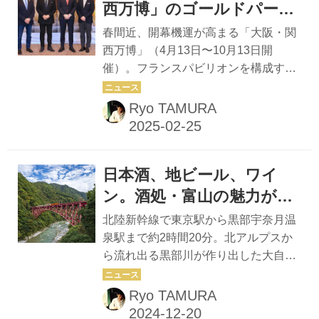
042-203-5578 営業時間：11：00～
西万博」のゴールドパート
15：00（14：00LO）、17：00～22：
ナーに
春間近、開幕機運が高まる「大阪・関
30（20：30LO） 定休日：月曜、第
西万博」（4月13日〜10月13日開
1・3日曜＋不定休 la page ラパージュ
催）。フランスパビリオンを構成する
南フランスの郷土料理をビストロスタ
4社のゴールドパートナーのうちの1社
イルで楽しめる小さなレストラン。経
に、フランス国内の一ワイン生産地
Ryo TAMURA
験豊富の...
「アルザスワイン（Vins d’Alsace）」
が名を連ねている。来日した「アルザ
スワイン委員会」の面々と、日仏4人
日本酒、地ビール、ワイ
のトップソムリエたちのコメントを交
え、リポートする。 フランスの一つの
ン。酒処・富山の魅力がぎ
ワイン産地が国際博覧会のパビリオン
ゅっと詰まった 「黒部・宇
北陸新幹線で東京駅から黒部宇奈月温
に加わる——それは万博史上初めての
奈月温泉 ぶらり町歩き」
泉駅まで約2時間20分。北アルプスか
ことという。しかも、その産地がフラ
ら流れ出る黒部川が作り出した大自然
ンスワインのアイコンであるシャンパ
と、湯煙上がる温泉、そして富山の美
ーニュでもブルゴーニュでもボルドー
酒＆美味が待つ峡谷の温泉郷へ、レッ
Ryo TAMURA
でもない“アルザス”であることに、新
ツゴー！ 黒部川とともに開けた町並み
しい時代の到来を感じずにはいら...