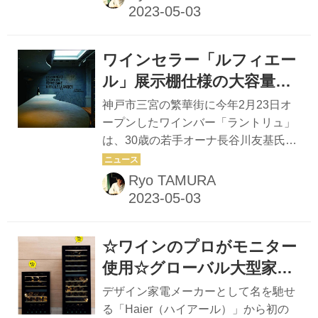
F108A』もまた、家電メーカーならで
よう設計されています」と、営業...
はのノウハウが生きたデザイン性と操
作性で、プロはもとよりエントリーユ
ワインセラー「ルフィエー
ーザーにも大きな支持を得ている。
「ワインは本来、人々の生活を豊か
ル」展示棚仕様の大容量セ
に、幸せにする飲み物。ですからそれ
ラーで オーナー厳選ワイン
神戸市三宮の繁華街に今年2月23日オ
を保管する大切なワインセラーも、メ
をアピール
ープンしたワインバー「ラントリュ」
ーカー都合でなく、どこまでもユーザ
は、30歳の若手オーナ長谷川友基氏の
ーさま目線で日本独自の商品開発を行
審美眼が光るワインバーだ。飲食店が
いました」と、「ハイアールジャパン
入る小さな4階建てビルの最上階。看
Ryo TAMURA
セールス㈱」商品企画部課長代理の井
板はなく、急階段を登りきった人だけ
上裕嗣氏。 まずこだわったのは上下...
がたどり着く、1970年代のジャズが流
れる小空間は、さながら中空に浮かぶ
☆ワインのプロがモニター
モダンミュージアムのよう。 長谷川氏
は「神戸北野ホテル」のバー部門勤務
使用☆グローバル大型家電
を経て、同じ三宮エリアにあったワイ
ブランド「ハイアール」か
デザイン家電メーカーとして名を馳せ
ンバー勤務ののち、30歳を期に自店を
らワインセラーが発売！4
る「Haier（ハイアール）」から初の
開業した。 「クリーンでナチュラルな