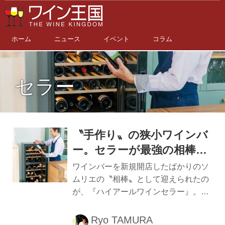
ホーム
ニュース
イベント
コラム
セラー
〝手作り〟の狭小ワインバ
ー。セラーが最強の相棒に
ワインセラー「Haier 」
ワインバーを新規開店したばかりのソ
（ハイアール）
ムリエの〝相棒〟として迎えられたの
が、『ハイアールワインセラー』。開
業志望者必見のセラー活躍記。 自由が
丘と二子玉川という人気タウンの間に
Ryo TAMURA