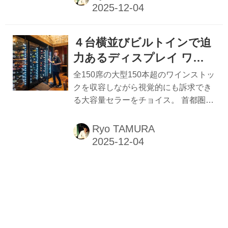
位置する、東急大井町線尾山台駅。改
札から10メートルという超駅近に8
月、ワインバーが開店した。青いエプ
４台横並びビルトインで迫
ロン姿で迎えてくれたのはソムリエの
森上久生氏。自身がオーナーを務める
力あるディスプレイ ワイ
「Memories“集つどい”」は、地元で愛
ンセラー「Brilliant 」（ブ
全150席の大型150本超のワインストッ
されるショッピングセンター「尾山台
リリアント）
クを収容しながら視覚的にも訴求でき
いちば」の一角、わずか３.３坪にカウ
る大容量セラーをチョイス。 首都圏き
ンター5席という狭小店。町場の角打
っての一大ターミナル、横浜駅からペ
ちの趣だ。 数々の老舗レストランやグ
デストリアンデッキで直結のロケーシ
Ryo TAMURA
ランメゾンで活躍し、現在もミシュラ
ョン。商業ビル「THE YOKOHAMA
ン星付きの鮨店に立つなどサービス
FRONT」の2階、2024年7月にオープ
の...
ンした「LIZARRAN（リザラン）横浜
店」は、スパニッシュ・イタリアンの
フードと、スペイン・ポルトガルの40
種類超のワインを提供する、全150席
の大箱店だ。 店内のレイアウトは、試
飲イベントも開催する樽を利用したス