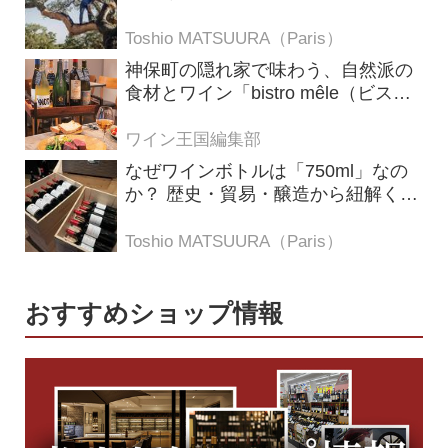
の理由
Toshio MATSUURA（Paris）
神保町の隠れ家で味わう、自然派の
食材とワイン「bistro mêle（ビスト
ロ メレ）」
ワイン王国編集部
なぜワインボトルは「750ml」なの
か？ 歴史・貿易・醸造から紐解く4
つの仮説
Toshio MATSUURA（Paris）
おすすめショップ情報