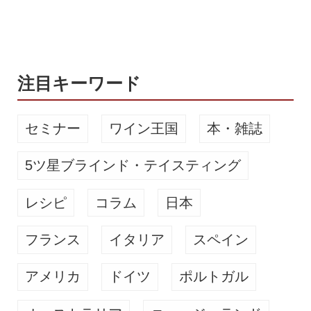
タンディング、テーブル席、個室、テ
ラスに分かれ、会社帰りの人々や女
会、ファミリー、年配層と、幅広い客
層で連夜賑わいを...
注目キーワード
セミナー
ワイン王国
本・雑誌
5ツ星ブラインド・テイスティング
レシピ
コラム
日本
フランス
イタリア
スペイン
アメリカ
ドイツ
ポルトガル