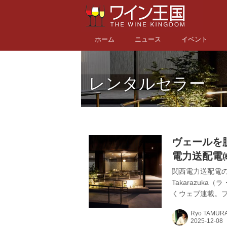
ホーム
ニュース
イベント
レンタルセラー
ヴェールを脱ぐ「
電力送配電
ス 「La ca
関西電力送配電の
Takarazu
くウェブ連載。
に完成を見たLa 
Ryo TAMUR
開！プロジェク