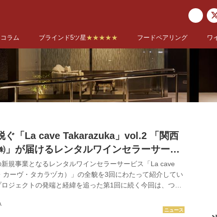
コラム
ブラインド5ツ星
★★★★★
フードペアリング
ワ
La cave Takarazuka」vol.2 「関西
㈱」が届けるレンタルワインセラーサービ
ve Takarazuka」全容を公開！
新規事業となるレンタルワインセラーサービス「La cave
ka（ラ・カーヴ・タカラヅカ）」の全貌を3回にわたって紹介してい
プロジェクトの発端と経緯を追った第1回に続く今回は、つい
cave Takarazukaの全容を「ワイン王国」が撮り下ろしで公
A
トチームの3人に実際にセラーを案内いただきながら、施設の