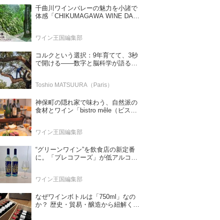
千曲川ワインバレーの魅力を小諸で
体感「CHIKUMAGAWA WINE DAYS
2026」9月5・6日に開催！！
ワイン王国編集部
コルクという選択：9年育てて、3秒
で開ける——数字と脳科学が語る栓
の理由
Toshio MATSUURA（Paris）
神保町の隠れ家で味わう、自然派の
食材とワイン「bistro mêle（ビスト
ロ メレ）」
ワイン王国編集部
“グリーンワイン”を飲食店の新定番
に。「プレコフーズ」が低アルコー
ルのポルトガル産ワインをPB展開
ワイン王国編集部
なぜワインボトルは「750ml」なの
か？ 歴史・貿易・醸造から紐解く4
つの仮説