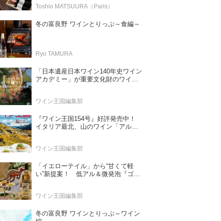
Toshio MATSUURA（Paris）
冬の富良野 ワインとりっぷ～食編～
Ryo TAMURA
「日本遺産日本ワイン140年史ワイン
アカデミー」が重要文化財のワイナ
リー「牛久シャトー」で開講！
（2026年6月28日応募締め切り）
ワイン王国編集部
『ワイン王国154号』好評発売中！
イタリア最北、山のワイン「アル
ト・アディジェ」 第一特集「ソムリ
エが偏愛するシャンパーニュ」 第二
ワイン王国編集部
特集「この夏の主役！ ナチュラルな
ロゼワイン」
「イエローテイル」から“甘くて軽
い”新提案！ 低アル＆微発泡『ゴー
ルドモスカート』登場
ワイン王国編集部
冬の富良野 ワインとりっぷ～ワイン