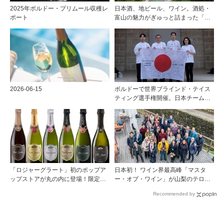
2025年ボルドー・プリムール収穫レ
日本酒、地ビール、ワイン。酒処・
ポート
富山の魅力がぎゅっと詰まった「黒
部・宇奈月温泉 ぶらり町歩き」
2026-06-15
ボルドーで世界ブラインド・テイス
ティング選手権開催。日本チームが4
位入賞！
「ロジャーグラート」初のポップア
日本初！ ワイン界最高峰「マスタ
ップストアが丸の内に登場！限定キ
ー・オブ・ワイン」が山梨のテロワ
ュヴェもグラスで楽しめる3日間
ールを視察
Recommended by