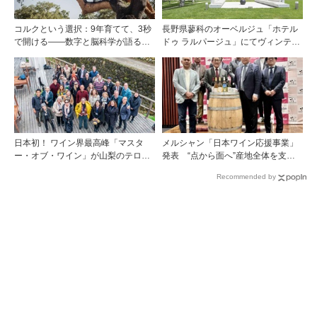
コルクという選択：9年育てて、3秒
長野県蓼科のオーベルジュ「ホテル
で開ける——数字と脳科学が語る栓
ドゥ ラルパージュ」にてヴィンテー
の理由
ジワインと美食のイベントを開催。
『シャトー・ペトリュス 1976年』ほ
か計7アイテムのワインペアリング
日本初！ ワイン界最高峰「マスタ
メルシャン「日本ワイン応援事業」
ー・オブ・ワイン」が山梨のテロワ
発表 “点から面へ”産地全体を支え
ールを視察
る新たな挑戦
Recommended by