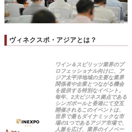
ヴィネクスポ・アジアとは？
ワイン＆スピリッツ業界のプ
ロフェッショナル向けに、ア
ジア太平洋地域の主要な業界
関係者や企業とつながる機会
を提供する特別なイベント。
毎年、2大ビジネス拠点である
シンガポールと香港にて交互
開催されるこのイベントは、
世界で最もダイナミックな市
場の1つであるアジア市場で、
人脈を広げ、業界のイノベー