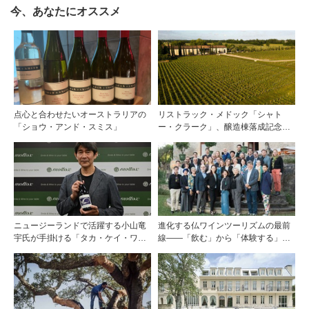
今、あなたにオススメ
点心と合わせたいオーストラリアの
リストラック・メドック「シャト
「ショウ・アンド・スミス」
ー・クラーク」、醸造棟落成記念夕
食会を開催
ニュージーランドで活躍する小山竜
進化する仏ワインツーリズムの最前
宇氏が手掛ける「タカ・ケイ・ワイ
線――「飲む」から「体験する」プ
ンズ」の取り扱いをモトックスが開
レミアム・ワインツーリズムへ ～
始
フランスのドメーヌグループ組織が
描く、五感で深掘りする次世代のテ
ロワール体験