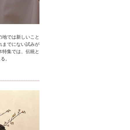
の地では新しいこと
れまでにない試みが
本特集では、伝統と
迫る。