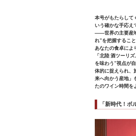
本号がもたらして
いう確かな手応え
——世界の主要産
れ”を把握するこ
あなたの食卓によ
「北陸 酒ツーリ
を味わう”視点が
体的に捉えられ、
来へ向かう産地」
たのワイン時間を
「新時代！ボル