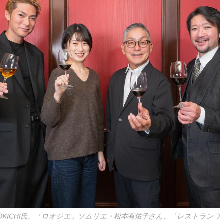
SHOKICHI氏、「ロオジエ」ソムリエ・松本有佑子さん、「レストラン