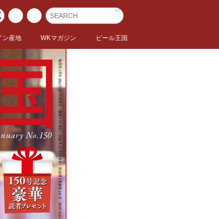
イン産地
WKマガジン
ビール王国