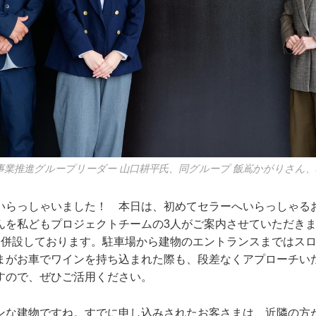
事業推進グループリーダー 山口耕平氏、同グループ 飯嶌かがりさん
らっしゃいました！ 本日は、初めてセラーへいらっしゃる
んを私どもプロジェクトチームの3人がご案内させていただき
を併設しております。駐車場から建物のエントランスまではス
まがお車でワインを持ち込まれた際も、段差なくアプローチい
すので、ぜひご活用ください。
な建物ですね。すでに申し込みされたお客さまは、近隣の