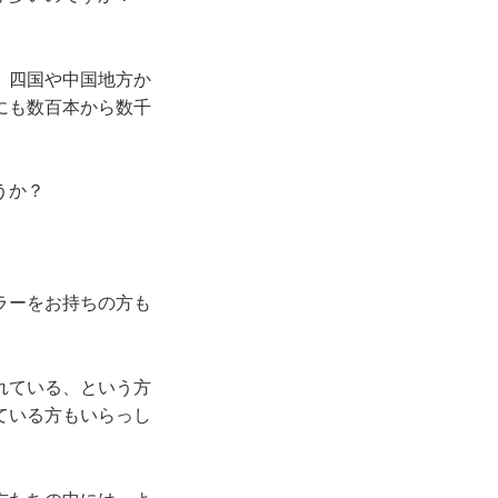
、四国や中国地方か
にも数百本から数千
うか？
ラーをお持ちの方も
れている、という方
ている方もいらっし