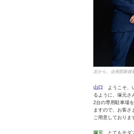
左から、企画部新規
山口
ようこそ、い
るように、塚元さ
2台の専用駐車場
ますので、お客さ
ご用意しておりま
塚元
とてもモダン