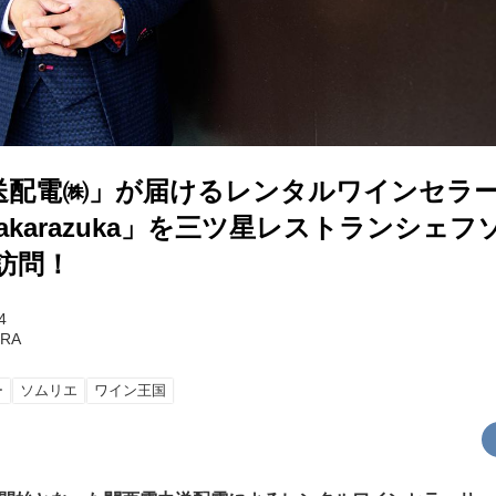
送配電㈱」が届けるレンタルワインセラ
e Takarazuka」を三ツ星レストランシ
訪問！
4
URA
ー
ソムリエ
ワイン王国