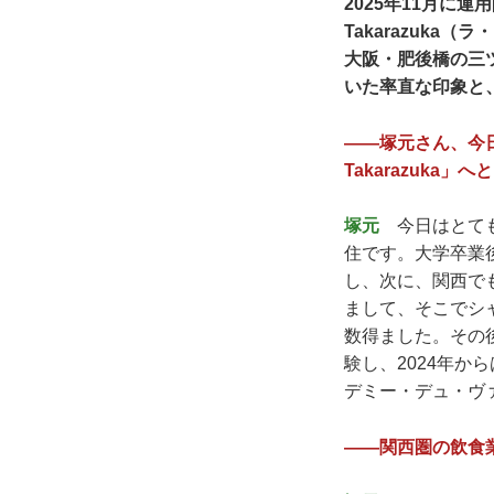
2025年11月に
Takarazuk
大阪・肥後橋の三
いた率直な印象と
——塚元さん、今日
Takarazuk
塚元
今日はとても
住です。大学卒業
し、次に、関西で
まして、そこでシ
数得ました。その後
験し、2024年か
デミー・デュ・ヴ
——関西圏の飲食