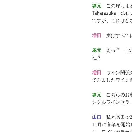
塚元
この扉もまる
Takarazuk
ですが、これはど
増田
実はすべて自
塚元
えっ!? こ
ね？
増田
ワイン関係の
てきましたワイン
塚元
こちらのお客
ンタルワインセラ
山口
私と増田で2
11月に営業を開
り、ワインセラー