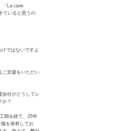
a cave
できていると思うの
わけではないですよ
るご支援をいただい
。
電会社がどうしてレ
すか？
工期を経て、25年
設備を保有してお
ます。加えて、弊社