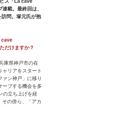
「La cave
ェブ連載。最終回は、
を訪問。塚元氏が抱
ave
いただけますか？
兵庫県神戸市の在
キャリアをスタート
ファン神戸」に移り
サーブする機会を多
ランの立ち上げを経
す。その傍ら、「アカ