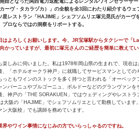
運用開始となった関西電力送配電によるレンタルワインセラーサービス
a（ラ・カーヴ・タカラヅカ）」の全貌を全3回にわたり紹介するウ
ツ星レストラン「HAJIME」シェフソムリエ塚元晃氏がカーヴ
、プロならではの洞察をリポートする。
はよろしくお願いします。今、JR宝塚駅からタクシーで「La c
a」へと向かっていますが、最初に塚元さんのご経歴を簡単に教えて
楽しみに伺いました。私は1978年岡山県の生まれで、現在は
後、「ホテルオークラ神戸」に就職してサービスマンとしての
もっともワインのストックを多く持つと言われる「オーベック
ャンパーニュやブルゴーニュ、ボルドーなどのグランヴァンを
、神戸の「THE SORAKUEN」ではウェディングやレスト
らは大阪の「HAJIME」でシェフソムリエとして勤務していま
ァン大阪校」でも講師を務めています。
業界やワイン事情になじみの方でいらっしゃるのですね。