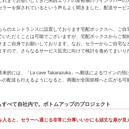
れまでお会いしてきた関西エリアの富裕層のワインラバーの
セラーを探されているという声もよく聞きました。配送サービ
らのエントランスに設置しております宅配ボックスへ、ご自
ていただくことは可能でございますが、宅配ボックスからご契
さまご自身でお願いしております。なお、セラーからご自宅な
ますので、さらなるサービス拡充に向けて検討を進めてまいり
的には、「La cave Takarazuka」へ郵送によるワインの
への配送も行えるようになると、商圏が全国規模へと広がる可
もすべて自社内で。ボトムアップのプロジェクト
を入ると、セラーへ通じる非常に分厚いいかにも頑丈な扉が見