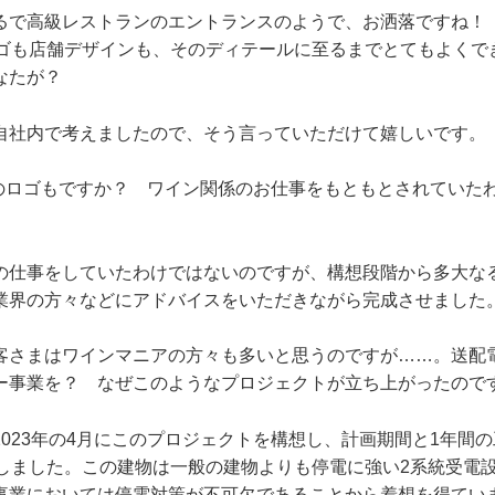
で高級レストランのエントランスのようで、お洒落ですね！ 「L
a」のロゴも店舗デザインも、そのディテールに至るまでとてもよく
なたが？
社内で考えましたので、そう言っていただけて嬉しいです。
のロゴもですか？ ワイン関係のお仕事をもともとされていた
仕事をしていたわけではないのですが、構想段階から多大な
業界の方々などにアドバイスをいただきながら完成させました
さまはワインマニアの方々も多いと思うのですが……。送配
ー事業を？ なぜこのようなプロジェクトが立ち上がったので
023年の4月にこのプロジェクトを構想し、計画期間と1年間の
始しました。この建物は一般の建物よりも停電に強い2系統受電
事業においては停電対策が不可欠であることから着想を得てい