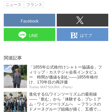
ニュース
フランス
Facebook
はてブ
LINE
関連記事
「1855年公式格付けシャトー協議会」フ
ィリップ・カステジャ会長インタビュ
ー 時間が価値を刻む——1855年格付
け、170年目の再評価
Toshio MATSUURA（Paris）
進化する仏ワインツーリズムの最前線
――「飲む」から「体験する」プレミア
ム・ワインツーリズムへ ～フランスの
ドメーヌグループ組織が描く、五感で深