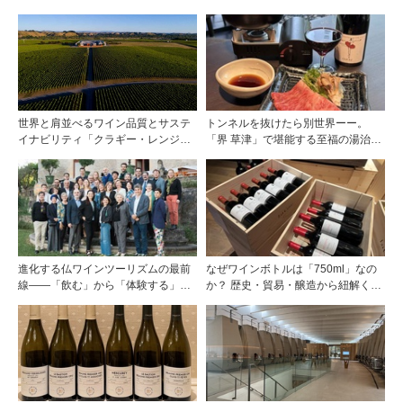
世界と肩並べるワイン品質とサステ
トンネルを抜けたら別世界ーー。
イナビリティ「クラギー・レンジ」
「界 草津」で堪能する至福の湯治と
の挑戦
上州美食
進化する仏ワインツーリズムの最前
なぜワインボトルは「750ml」なの
線――「飲む」から「体験する」プ
か？ 歴史・貿易・醸造から紐解く4
レミアム・ワインツーリズムへ ～
つの仮説
フランスのドメーヌグループ組織が
描く、五感で深掘りする次世代のテ
ロワール体験