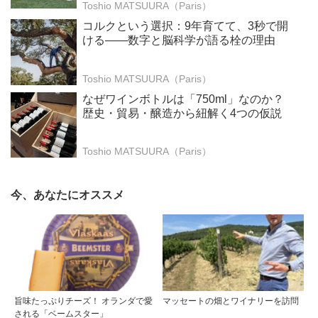
掘りする次世代のテロワール体験
Toshio MATSUURA（Paris）
コルクという選択：9年育てて、3秒で開
ける——数字と脳科学が語る栓の理由
Toshio MATSUURA（Paris）
なぜワインボトルは「750ml」なのか？
歴史・貿易・醸造から紐解く4つの仮説
Toshio MATSUURA（Paris）
今、あなたにオススメ
旨味たっぷりチーズ！ オランダで愛
マッセートの畑とワイナリーを訪問
される「ベームスター」