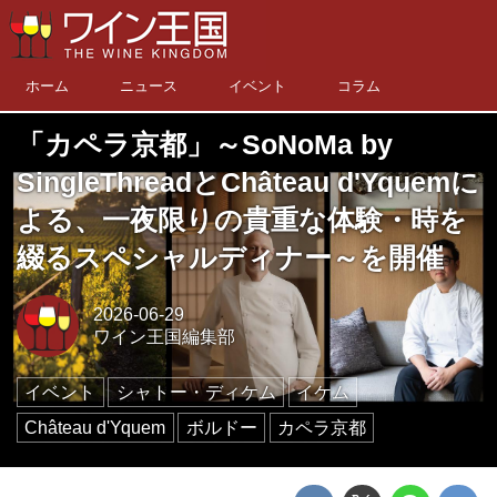
ホーム
ニュース
イベント
コラム
「カペラ京都」～SoNoMa by
SingleThreadとChâteau d'Yquemに
よる、一夜限りの貴重な体験・時を
綴るスペシャルディナー～を開催
2026-06-29
ワイン王国編集部
イベント
シャトー・ディケム
イケム
Château d'Yquem
ボルドー
カペラ京都