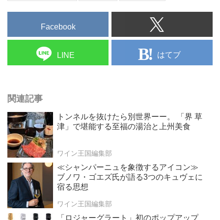
Facebook
はてブ
LINE
関連記事
トンネルを抜けたら別世界ーー。 「界 草
津」で堪能する至福の湯治と上州美食
ワイン王国編集部
≪シャンパーニュを象徴するアイコン≫
ブノワ・ゴエズ氏が語る3つのキュヴェに
宿る思想
ワイン王国編集部
「ロジャーグラート」初のポップアップ