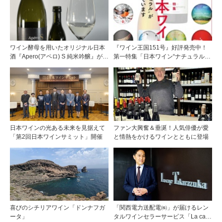
ワイン酵母を用いたオリジナル日本
『ワイン王国151号』好評発売中！
酒『Apero(アペロ) S 純米吟醸』が発
第一特集「日本ワイン“ナチュラルが
売中
増えています”」第二特集「頂点を成
す キアンティ・クラッシコ グラン・
セレツィオーネの魅力」新連載 映画
とワインのマリアージュを探る「今
夜の1本、今夜の1杯
日本ワインの光ある未来を見据えて
ファン大興奮＆垂涎！人気俳優が愛
「第2回日本ワインサミット」開催
と情熱をかけるワインとともに登場
喜びのシチリアワイン「ドンナフガ
「関西電力送配電㈱」が届けるレン
ータ」
タルワインセラーサービス「La cave