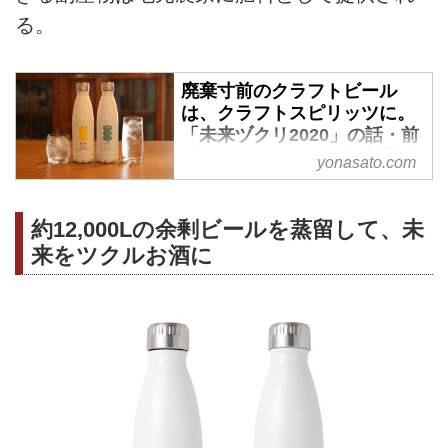
る。
廃棄寸前のクラフトビール
は、クラフトスピリッツに。
「未来ヅクリ2020」の話・前
編 | よなよなエール公式通販 -
yonasato.com
よなよなの里
新型コロナウイルスの影響で余剰
約12,000Lの余剰ビールを蒸留して、未
してしまった樽ビールを、老舗の
来をツクルお酒に
酒蔵で蒸留してつくったクラフト
スピリッツ「未来ヅクリ
2020」。クラフトビールメーカ
ーのヤッホーブルーイングと、佐
久市の酒蔵・戸塚酒造が共同でつ
くりあげました。「未来ヅクリ
2020」の味わいや、おすすめの
ペアリングについて、よなよなス
タッフが解説します。