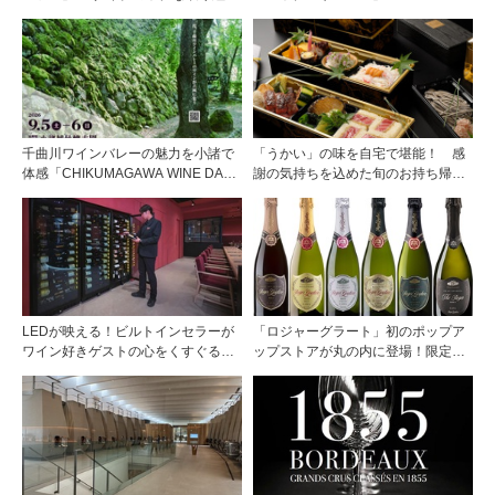
み”
千曲川ワインバレーの魅力を小諸で
「うかい」の味を自宅で堪能！ 感
体感「CHIKUMAGAWA WINE DAYS
謝の気持ちを込めた旬のお持ち帰り
2026」9月5・6日に開催！！
料理
LEDが映える！ビルトインセラーが
「ロジャーグラート」初のポップア
ワイン好きゲストの心をくすぐる
ップストアが丸の内に登場！限定キ
『Brilliant（ブリリアント）』
ュヴェもグラスで楽しめる3日間