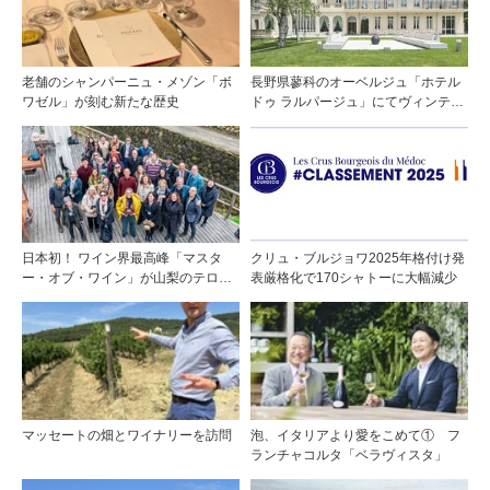
老舗のシャンパーニュ・メゾン「ボ
長野県蓼科のオーベルジュ「ホテル
ワゼル」が刻む新たな歴史
ドゥ ラルパージュ」にてヴィンテー
ジワインと美食のイベントを開催。
『シャトー・ペトリュス 1976年』ほ
か計7アイテムのワインペアリング
日本初！ ワイン界最高峰「マスタ
クリュ・ブルジョワ2025年格付け発
ー・オブ・ワイン」が山梨のテロワ
表厳格化で170シャトーに大幅減少
ールを視察
マッセートの畑とワイナリーを訪問
泡、イタリアより愛をこめて① フ
ランチャコルタ「ベラヴィスタ」