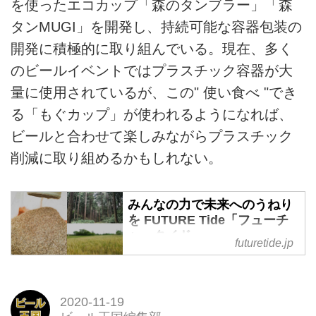
を使ったエコカップ「森のタンブラー」「森
タンMUGI」を開発し、持続可能な容器包装の
開発に積極的に取り組んでいる。現在、多く
のビールイベントではプラスチック容器が大
量に使用されているが、この" 使い食べ "でき
る「もぐカップ」が使われるようになれば、
ビールと合わせて楽しみながらプラスチック
削減に取り組めるかもしれない。
みんなの力で未来へのうねり
を FUTURE Tide「フューチ
ャータイド」
futuretide.jp
アサヒビール／アサヒグループが
サステナブルな世界を実現するた
めに取り組んでいる商品（森のタ
2020-11-19
ンブラー、森タン）や活動、一緒