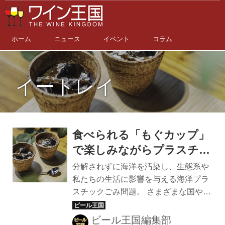
ホーム
ニュース
イベント
コラム
イートレイ
食べられる「もぐカップ」
で楽しみながらプラスチッ
ク削減。アサヒビールがフ
分解されずに海洋を汚染し、生態系や
ードメニューと合わせて試
私たちの生活に影響を与える海洋プラ
スチックごみ問題。 さまざまな国や企
験運用中！
業がプラスチック削減の取り組む中、
アサヒビールが、国産のじゃがいもで
ビール王国編集部