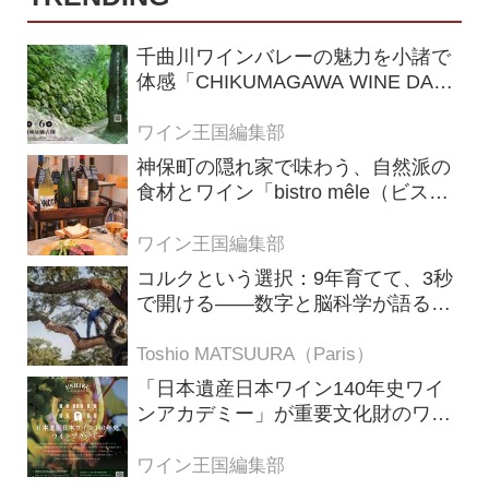
千曲川ワインバレーの魅力を小諸で
体感「CHIKUMAGAWA WINE DAYS
2026」9月5・6日に開催！！
ワイン王国編集部
神保町の隠れ家で味わう、自然派の
食材とワイン「bistro mêle（ビスト
ロ メレ）」
ワイン王国編集部
コルクという選択：9年育てて、3秒
で開ける——数字と脳科学が語る栓
の理由
Toshio MATSUURA（Paris）
「日本遺産日本ワイン140年史ワイ
ンアカデミー」が重要文化財のワイ
ナリー「牛久シャトー」で開講！
（2026年6月28日応募締め切り）
ワイン王国編集部