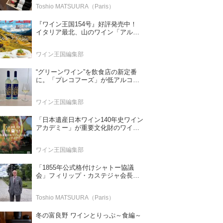
Toshio MATSUURA（Paris）
『ワイン王国154号』好評発売中！
イタリア最北、山のワイン「アル
ト・アディジェ」 第一特集「ソムリ
エが偏愛するシャンパーニュ」 第二
ワイン王国編集部
特集「この夏の主役！ ナチュラルな
ロゼワイン」
“グリーンワイン”を飲食店の新定番
に。「プレコフーズ」が低アルコー
ルのポルトガル産ワインをPB展開
ワイン王国編集部
「日本遺産日本ワイン140年史ワイン
アカデミー」が重要文化財のワイナ
リー「牛久シャトー」で開講！
（2026年6月28日応募締め切り）
ワイン王国編集部
「1855年公式格付けシャトー協議
会」フィリップ・カステジャ会長イ
ンタビュー 時間が価値を刻む——
1855年格付け、170年目の再評価
Toshio MATSUURA（Paris）
冬の富良野 ワインとりっぷ～食編～