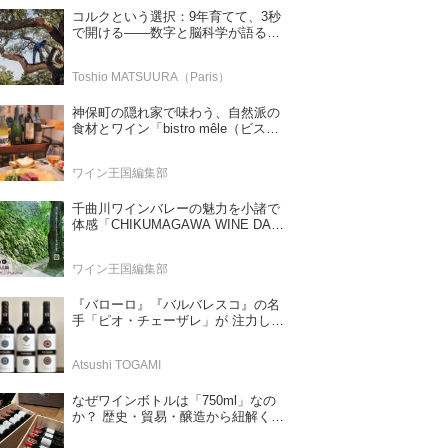
コルクという選択：9年育てて、3秒
で開ける——数字と脳科学が語る栓
の理由
Toshio MATSUURA（Paris）
神保町の隠れ家で味わう、自然派の
食材とワイン「bistro mêle（ビスト
ロ メレ）」
ワイン王国編集部
千曲川ワインバレーの魅力を小諸で
体感「CHIKUMAGAWA WINE DAYS
2026」9月5・6日に開催！！
ワイン王国編集部
『バローロ』『バルバレスコ』の名
手「ピオ・チェーザレ」が 注力し
た“シングル・ヴィンヤード（単一
畑）”シリーズ！
Atsushi TOGAMI
なぜワインボトルは「750ml」なの
か？ 歴史・貿易・醸造から紐解く4
つの仮説