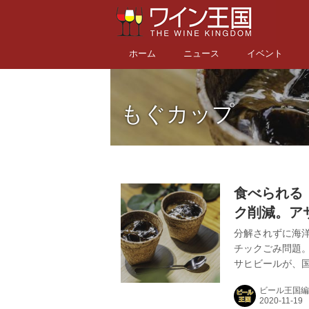
ホーム
ニュース
イベント
もぐカップ
食べられる
ク削減。ア
験運用中！
分解されずに海
チックごみ問題
サヒビールが、
カップ」を愛知県
ビール王国編
型コワーキング