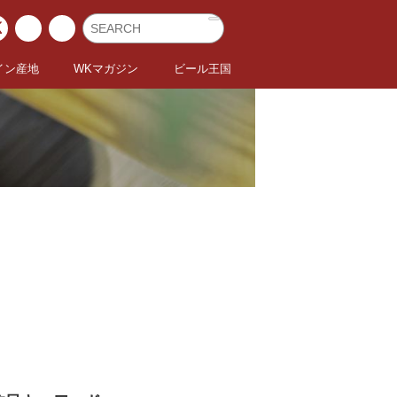
イン産地
WKマガジン
ビール王国