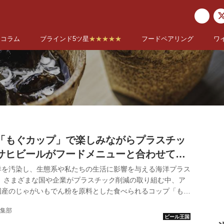
コラム
ブラインド5ツ星
★★★★★
フードペアリング
ワ
「もぐカップ」で楽しみながらプラスチッ
サヒビールがフードメニューと合わせて試
洋を汚染し、生態系や私たちの生活に影響を与える海洋プラス
。 さまざまな国や企業がプラスチック削減の取り組む中、ア
国産のじゃがいもでん粉を原料とした食べられるコップ「もぐ
の丸繁製菓と共同開発し、11月16日（月）から都内の会員
集部
スペースや飲食店でテスト展開を実施している。 中身との組