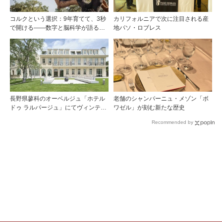
コルクという選択：9年育てて、3秒
カリフォルニアで次に注目される産
で開ける——数字と脳科学が語る栓
地パソ・ロブレス
の理由
長野県蓼科のオーベルジュ「ホテル
老舗のシャンパーニュ・メゾン「ボ
ドゥ ラルパージュ」にてヴィンテー
ワゼル」が刻む新たな歴史
ジワインと美食のイベントを開催。
Recommended by
『シャトー・ペトリュス 1976年』ほ
か計7アイテムのワインペアリング