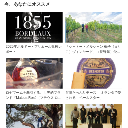
今、あなたにオススメ
2025年ボルドー・プリムール収穫レ
「シャトー・メルシャン 椀子（まり
ポート
こ）ヴィンヤード」（長野県）受け
継がれ、そして拓く。新たなメルロ
の魅力
ロゼブームを牽引する、世界的ブラ
旨味たっぷりチーズ！ オランダで愛
ンド『Mateus Rosé（マテウス ロ
される「ベームスター」
ゼ』その美味しさの秘密