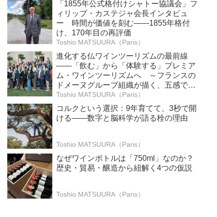
「1855年公式格付けシャトー協議会」フ
ィリップ・カステジャ会長インタビュ
ー 時間が価値を刻む——1855年格付
け、170年目の再評価
Toshio MATSUURA（Paris）
進化する仏ワインツーリズムの最前線
――「飲む」から「体験する」プレミア
ム・ワインツーリズムへ ～フランスの
ドメーヌグループ組織が描く、五感で深
掘りする次世代のテロワール体験
Toshio MATSUURA（Paris）
コルクという選択：9年育てて、3秒で開
ける——数字と脳科学が語る栓の理由
Toshio MATSUURA（Paris）
なぜワインボトルは「750ml」なのか？
歴史・貿易・醸造から紐解く4つの仮説
Toshio MATSUURA（Paris）