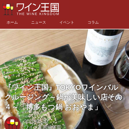
ホーム
ニュース
イベント
コラム
『ワイン王国』TOKYOワインバル
クルージング～鍋が美味しい店その
４～「博多もつ鍋 おおやま」
2020-01-10
ワイン王国編集部