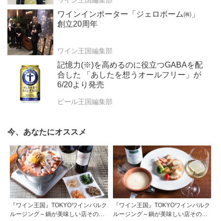
ワイン王国編集部
ワインインポーター「ジェロボーム㈱」
創立20周年
ワイン王国編集部
記憶力(※)を高めるのに役立つGABAを配
合した 「あしたを想うオールフリー」が
6/20より発売
ビール王国編集部
今、あなたにオススメ
『ワイン王国』TOKYOワインバルク
『ワイン王国』TOKYOワインバルク
ルージング～鍋が美味しい店その２
ルージング～鍋が美味しい店その３