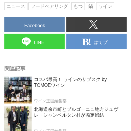
ニュース
フードペアリング
もつ
鍋
ワイン
Facebook
はてブ
LINE
関連記事
コスパ最高！ ワインのサブスク by
TOMOEワイン
ワイン王国編集部
北海道余市町とブルゴーニュ地方ジュヴ
レ・シャンベルタン村が協定締結