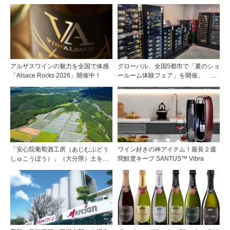
～「ChanChan」
～「CHEES traveler」
アルザスワインの魅力を全国で体感
グローバル、全国5都市で「夏のショ
「Alsace Rocks 2026」開催中！
ールーム体験フェア」を開催。 ワ
イン関連機器を実機で比較・体
験！！
「安心院葡萄酒工房（あじむぶどう
ワイン好きの神アイテム！最長２週
しゅこうぼう）」（大分県）土を作
間鮮度キープ SANTUS™ Vibra
り、ブドウに向き合い―畑の進化が
ワインに実を結ぶ