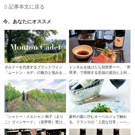
記事本文に戻る
今、あなたにオススメ
ボルドーを代表するブランドワイン
トンネルを抜けたら別世界ーー。「界
「ムートン・カデ」の魅力と強みを探
草津」で堪能する至福の湯治と上州美
る
食
「シャトー・メルシャン 椀子（まり
蓼科の森に佇むオーベルジュで触れ
こ）ヴィンヤード」（長野県）受け継
る、フランスの「上質な日常」――ホ
がれ、そして拓く。新たなメルロの魅
テル ドゥ ラルパージュ――
力