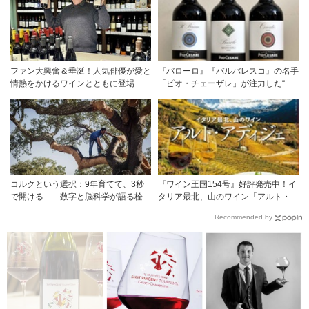
ファン大興奮＆垂涎！人気俳優が愛と
『バローロ』『バルバレスコ』の名手
情熱をかけるワインとともに登場
「ピオ・チェーザレ」が注力した“シ
ングル・ヴィンヤード（単一畑）”シ
リーズ！
コルクという選択：9年育てて、3秒
『ワイン王国154号』好評発売中！イ
で開ける——数字と脳科学が語る栓の
タリア最北、山のワイン「アルト・ア
理由
ディジェ」第一特集「ソムリエが偏愛
Recommended by
するシャンパーニュ」第二特集「この
夏の主役！ ナチュラルなロゼワイ
ン」