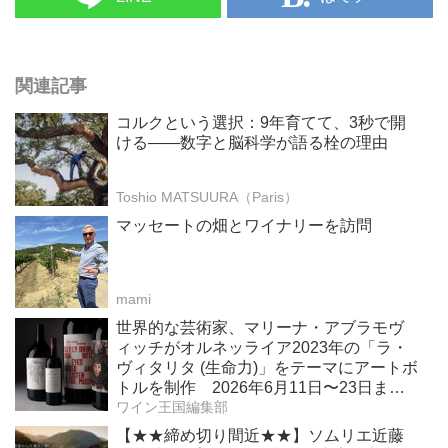
関連記事
コルクという選択：9年育てて、3秒で開
ける——数字と脳科学が語る栓の理由
Toshio MATSUURA（Paris）
マッセートの畑とワイナリーを訪問
mami
世界的な芸術家、マリーナ・アブラモヴ
ィッチがオルネッライア2023年の「ラ・
ヴィタリタ (生命力)」をテーマにアートボ
トルを制作 2026年6月11日〜23日ま
で、ボナムス主催のオンラインオークシ
ワイン王国編集部
ョンで販売 収益金の全額をソロモン・
【★★締め切り間近★★】ソムリエ近藤
R・グッゲンハイム財団を通じてアート作