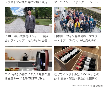
ップストアが丸の内に登場！限定キ
ア・ワイン──「ザンダー・ソーレ
ュヴェもグラスで楽しめる3日間
ン・ワインズ」創設者ザンダー・ソ
ーレン氏が語るワイン造り
「1855年公式格付けシャトー協議
日本初！ ワイン界最高峰「マスタ
会」フィリップ・カステジャ会長イ
ー・オブ・ワイン」が山梨のテロワ
ンタビュー 時間が価値を刻む——
ールを視察
1855年格付け、170年目の再評価
ワイン好きの神アイテム！最長２週
なぜワインボトルは「750ml」なの
間鮮度キープ SANTUS™ Vibra
か？ 歴史・貿易・醸造から紐解く4
つの仮説
Recommended by