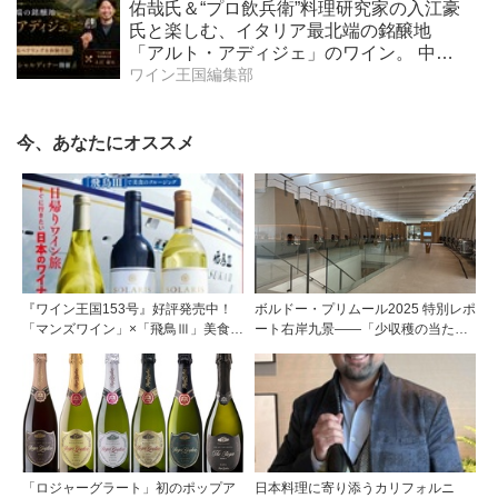
佑哉氏＆“プロ飲兵衛”料理研究家の入江豪
品修復を支援
氏と楽しむ、イタリア最北端の銘醸地
「アルト・アディジェ」のワイン。 中国
料理との新たなペアリングを体験する、
ワイン王国編集部
一夜限りのスペシャルディナーを2026年6
月19日（金）開催！
今、あなたにオススメ
『ワイン王国153号』好評発売中！
ボルドー・プリムール2025 特別レポ
「マンズワイン」×「飛鳥Ⅲ」美食の
ート右岸九景――「少収穫の当たり
クルージング第一特集「日帰りワイ
年」を巡る旅 前編ポムロール／サ
ン旅 すぐに行きたい日本のワイナリ
ンテミリオン 有力9シャトー訪問記
ー」第二特集「Bordeaux Primeur
Report2025」
「ロジャーグラート」初のポップア
日本料理に寄り添うカリフォルニ