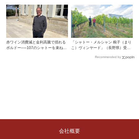
位入賞！
赤ワイン消費減と金利高騰で揺れる
「シャトー・メルシャン 椀子（まり
ボルドー──107のシャトーを束ねる
こ）ヴィンヤード」（長野県）受け
グラン・セルクル会長が語る構造改
継がれ、そして拓く。新たなメルロ
Recommended by
革
の魅力
会社概要