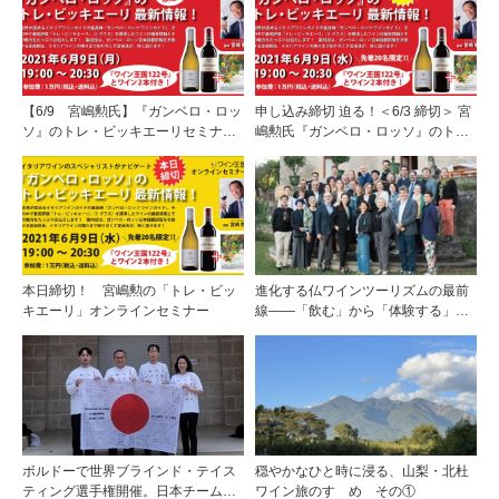
【6/9 宮嶋勲氏】『ガンベロ・ロッ
申し込み締切 迫る！＜6/3 締切＞ 宮
ソ』のトレ・ビッキエーリセミナー
嶋勲氏『ガンベロ・ロッソ』のト
参加受付中！≪20名様限定≫
レ・ビッキエーリセミナー（6/9）参
加受付中！
本日締切！ 宮嶋勲の「トレ・ビッ
進化する仏ワインツーリズムの最前
キエーリ」オンラインセミナー
線――「飲む」から「体験する」プ
レミアム・ワインツーリズムへ ～
フランスのドメーヌグループ組織が
描く、五感で深掘りする次世代のテ
ロワール体験
ボルドーで世界ブラインド・テイス
穏やかなひと時に浸る、山梨・北杜
ティング選手権開催。日本チームが4
ワイン旅のすゝめ その①