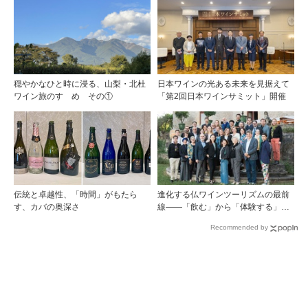
ェフソムリエの塚元 晃氏が初訪問！
穏やかなひと時に浸る、山梨・北杜
日本ワインの光ある未来を見据えて
ワイン旅のすゝめ その①
「第2回日本ワインサミット」開催
伝統と卓越性、「時間」がもたら
進化する仏ワインツーリズムの最前
す、カバの奥深さ
線――「飲む」から「体験する」プ
レミアム・ワインツーリズムへ ～
Recommended by
フランスのドメーヌグループ組織が
描く、五感で深掘りする次世代のテ
ロワール体験