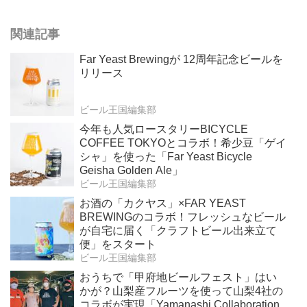
関連記事
Far Yeast Brewingが 12周年記念ビールを
リリース
ビール王国編集部
今年も人気ロースタリーBICYCLE
COFFEE TOKYOとコラボ！希少豆「ゲイ
シャ」を使った「Far Yeast Bicycle
Geisha Golden Ale」
ビール王国編集部
お酒の「カクヤス」×FAR YEAST
BREWINGのコラボ！フレッシュなビール
が自宅に届く「クラフトビール出来立て
便」をスタート
ビール王国編集部
おうちで「甲府地ビールフェスト」はい
かが？山梨産フルーツを使って山梨4社の
コラボが実現「Yamanashi Collaboration