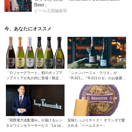
Beer」
ビール王国編集部
今、あなたにオススメ
「ロジャーグラート」初のポップア
「シャンパーニュ・ラリエ」が
ップストアが丸の内に登場！限定キ
『R.021』『R.021ロゼ』のお披露目
ュヴェもグラスで楽しめる3日間
パーティ＠「ESPRIT C. KEI
GINZA」を開催
「関西電力送配電㈱」が届けるレン
旨味たっぷりチーズ！ オランダで愛
タルワインセラーサービス「La cave
される「ベームスター」
Takarazuka」を三ツ星レストランシ