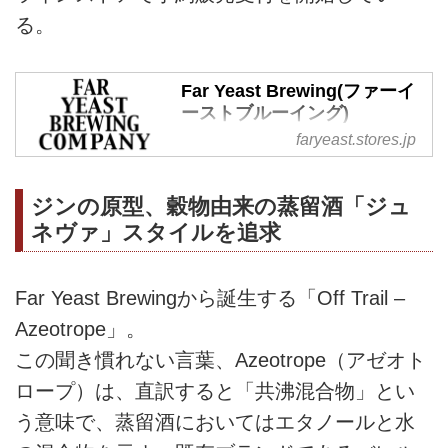
る。
Far Yeast Brewing(ファーイ
ーストブルーイング)
faryeast.stores.jp
Far Yeast Brewing(ファーイース
トブルーイング)のネットショッ
プです
ジンの原型、穀物由来の蒸留酒「ジュ
ネヴァ」スタイルを追求
Far Yeast Brewingから誕生する「Off Trail –
Azeotrope」。
この聞き慣れない言葉、Azeotrope（アゼオト
ロープ）は、直訳すると「共沸混合物」とい
う意味で、蒸留酒においてはエタノールと水