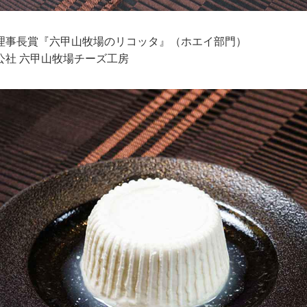
理事長賞『六甲山牧場のリコッタ』（ホエイ部門）
公社 六甲山牧場チーズ工房