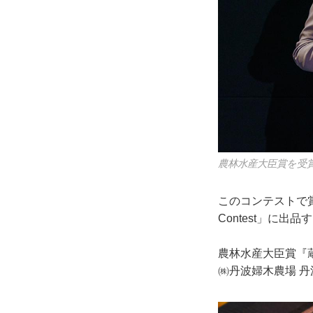
農林水産大臣賞を受
このコンテストで賞を
Contest」に出
農林水産大臣賞『
㈱丹波婦木農場 