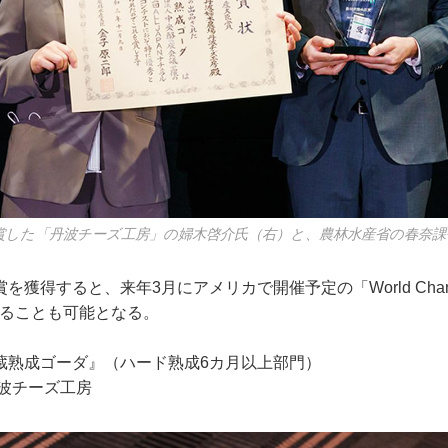
賞した「丹波チーズ工房」の婦木啓介氏（右）と、農林水産省の春奈課
獲得すると、来年3月にアメリカで開催予定の「World Champion
品することも可能となる。
蔵熟成ゴーダ』（ハード熟成6カ月以上部門）
丹波チーズ工房