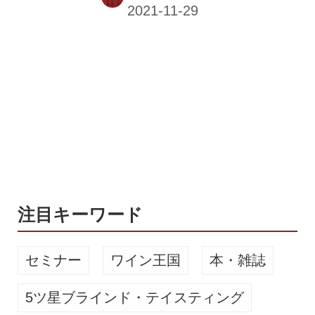
トは（一社）中央酪農会議が主催し、
国産ナチュラルチーズの製造技術向上
と販路拡大を目的として、1997年から
隔年で開催されている。 このコンテス
トで賞を獲得すると、来年3月にアメ
リカで開催予定の「World
Championship Cheese Contest」に出
品することも可能となる。 農林水産大
臣賞『蔵熟成ゴーダ』（ハード熟成6
カ月以上部門） ㈱丹波婦木農場 丹波
チーズ工房 農畜産業振興機構...
注目キーワード
セミナー
ワイン王国
本・雑誌
5ツ星ブラインド・テイスティング