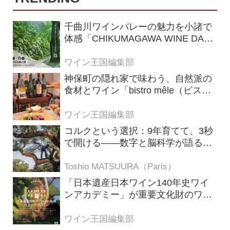
千曲川ワインバレーの魅力を小諸で
体感「CHIKUMAGAWA WINE DAYS
2026」9月5・6日に開催！！
ワイン王国編集部
神保町の隠れ家で味わう、自然派の
食材とワイン「bistro mêle（ビスト
ロ メレ）」
ワイン王国編集部
コルクという選択：9年育てて、3秒
で開ける——数字と脳科学が語る栓
の理由
Toshio MATSUURA（Paris）
「日本遺産日本ワイン140年史ワイ
ンアカデミー」が重要文化財のワイ
ナリー「牛久シャトー」で開講！
（2026年6月28日応募締め切り）
ワイン王国編集部