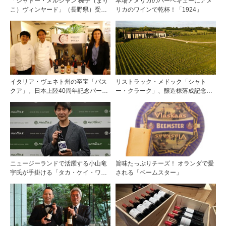
「シャトー・メルシャン 椀子（まり
本場アメリカのバーベキューにアメ
こ）ヴィンヤード」（長野県）受け
リカのワインで乾杯！「1924」
継がれ、そして拓く。新たなメルロ
の魅力
イタリア・ヴェネト州の至宝「パス
リストラック・メドック「シャト
クア」。日本上陸40周年記念パーテ
ー・クラーク」、醸造棟落成記念夕
ィーを開催
食会を開催
ニュージーランドで活躍する小山竜
旨味たっぷりチーズ！ オランダで愛
宇氏が手掛ける「タカ・ケイ・ワイ
される「ベームスター」
ンズ」の取り扱いをモトックスが開
始