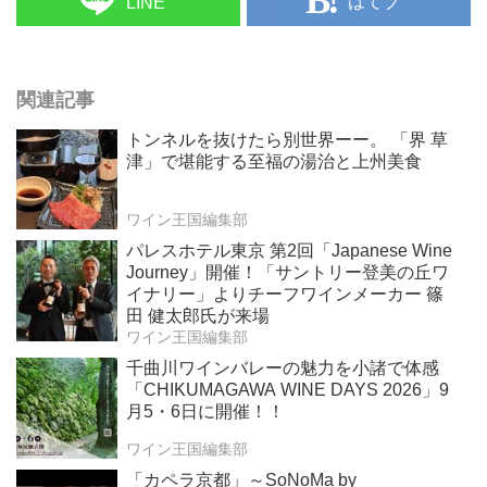
はてブ
LINE
関連記事
トンネルを抜けたら別世界ーー。 「界 草
津」で堪能する至福の湯治と上州美食
ワイン王国編集部
パレスホテル東京 第2回「Japanese Wine
Journey」開催！「サントリー登美の丘ワ
イナリー」よりチーフワインメーカー 篠
田 健太郎氏が来場
ワイン王国編集部
千曲川ワインバレーの魅力を小諸で体感
「CHIKUMAGAWA WINE DAYS 2026」9
月5・6日に開催！！
ワイン王国編集部
「カペラ京都」～SoNoMa by