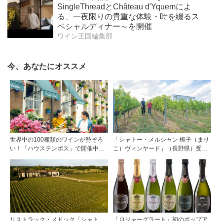
SingleThreadとChâteau d'Yquemによ
る、一夜限りの貴重な体験・時を綴るス
ペシャルディナー～を開催
ワイン王国編集部
今、あなたにオススメ
世界中の100種類のワインが勢ぞろ
「シャトー・メルシャン 椀子（まり
い！「ハウステンボス」で開催中の
こ）ヴィンヤード」（長野県）受け
大人も楽しめるハロウィーン＆ワイ
継がれ、そして拓く。新たなメルロ
ン祭
の魅力
リストラック・メドック「シャト
「ロジャーグラート」初のポップア