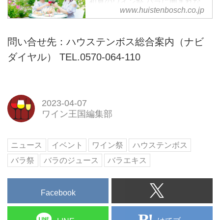
初夏のワイン祭 バラに囲まれな
www.huistenbosch.co.jp
がらワインやグルメを満喫する至
福の時を過ごしませんか？
問い合せ先：ハウステンボス総合案内（ナビ
ダイヤル） TEL.0570-064-110
2023-04-07
ワイン王国編集部
ニュース
イベント
ワイン祭
ハウステンボス
バラ祭
バラのジュース
バラエキス
Facebook