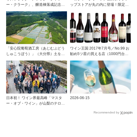
ー・クラーク」、醸造棟落成記念夕
ップストアが丸の内に登場！限定キ
食会を開催
ュヴェもグラスで楽しめる3日間
「安心院葡萄酒工房（あじむぶどう
ワイン王国 2017年7月号／No.99 お
しゅこうぼう）」（大分県）土を作
勧め5ツ星の買える店（1000円台で
り、ブドウに向き合い―畑の進化が
見つけた冷やして美味しい赤ワイ
ワインに実を結ぶ
ン）
日本初！ ワイン界最高峰「マスタ
2026-06-15
ー・オブ・ワイン」が山梨のテロワ
ールを視察
Recommended by