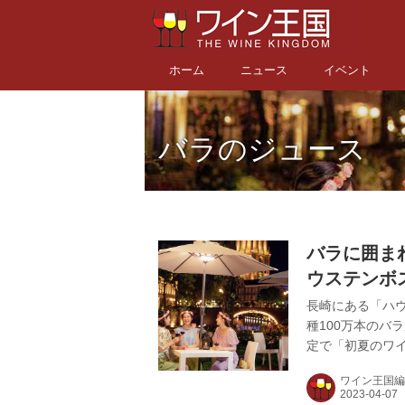
ホーム
ニュース
イベント
バラのジュース
バラに囲ま
ウステンボ
長崎にある「ハウス
種100万本のバ
定で「初夏のワ
にワインを楽し
ワイン王国編
ら取り寄せた25