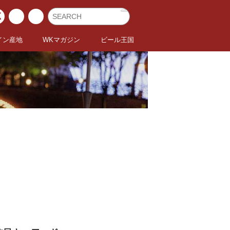
イン産地
WKマガジン
ビール王国