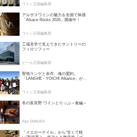
ワイン王国編集部
アルザスワインの魅力を全国で体感
「Alsace Rocks 2026」開催中！
ワイン王国編集部
工場見学で見えてきたサントリーの
フィロソフィー
ビール王国編集部
聖地ランゲと余市、魂の盟約。
「LANGHE - YOICHI Alliance」が切
り拓く日本ワインの新時代
ワイン王国編集部
冬の富良野 ワインとりっぷ～食編～
Ryo TAMURA
「イエローテイル」から“甘くて軽