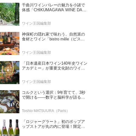
千曲川ワインバレーの魅力を小諸で
体感「CHIKUMAGAWA WINE DAYS
2026」9月5・6日に開催！！
ワイン王国編集部
神保町の隠れ家で味わう、自然派の
食材とワイン「bistro mêle（ビスト
ロ メレ）」
ワイン王国編集部
「日本遺産日本ワイン140年史ワイン
アカデミー」が重要文化財のワイナ
リー「牛久シャトー」で開講！
（2026年6月28日応募締め切り）
ワイン王国編集部
コルクという選択：9年育てて、3秒
で開ける——数字と脳科学が語る栓
の理由
Toshio MATSUURA（Paris）
「ロジャーグラート」初のポップア
ップストアが丸の内に登場！限定キ
ュヴェもグラスで楽しめる3日間