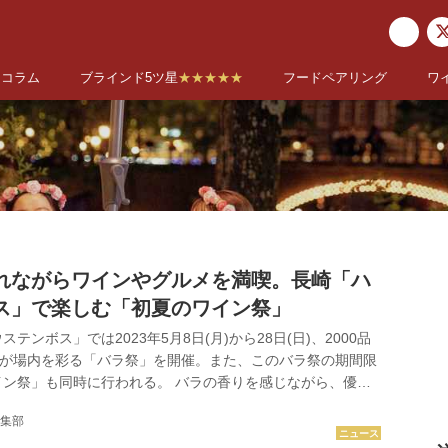
コラム
ブラインド5ツ星
★★★★★
フードペアリング
ワ
れながらワインやグルメを満喫。長崎「ハ
ス」で楽しむ「初夏のワイン祭」
テンボス」では2023年5月8日(月)から28日(日)、2000品
ラが場内を彩る「バラ祭」を開催。また、このバラ祭の期間限
イン祭」も同時に行われる。 バラの香りを感じながら、優雅
むひととき ワイン祭の期間中は、イタリアやフランスなどか
集部
種類のボトルワインや5種類の樽生ワインなどを提供。アルコ