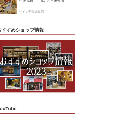
い”新提案！ 低アル＆微発泡『ゴー
ルドモスカート』登場
ワイン王国編集部
おすすめショップ情報
ouTube