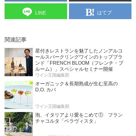
はてブ
LINE
関連記事
星付きレストランを魅了したノンアルコ
ールスパークリングワインのトップブラ
ンド「FRENCH BLOOM（フレンチ・ブ
ルーム）」スペシャルセミナー開催
ワイン王国編集部
オーガニック＆長期熟成が生む至高の
D.O. カバ
ワイン王国編集部
泡、イタリアより愛をこめて① フラン
チャコルタ「ベラヴィスタ」