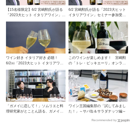
【15名様限定】6/2 宮嶋勲氏が語る
6/2 宮嶋勲氏が語る「2023大ヒット
「2023大ヒット イタリアワイン」セ
イタリアワイン」セミナー参加受付
ミナー参加受付中！
中！
ワイン好き イタリア好き 必聴！
このワインが楽しめます！ 宮嶋勲
6/2㈮「2023大ヒット イタリアワイ
の「トレ・ビッキエーリ」オンライ
ン」セミナーのご参加お待ちしてい
ンセミナー（6/9開催）
ます！
「ガメイに恋して！」ソムリエと料
ワイン王国編集部の「試してみまし
理研究家がとことん語る、ガメイの
た！」～サバ缶＆サラダナッツ編～
魅力大解剖！
Recommended by