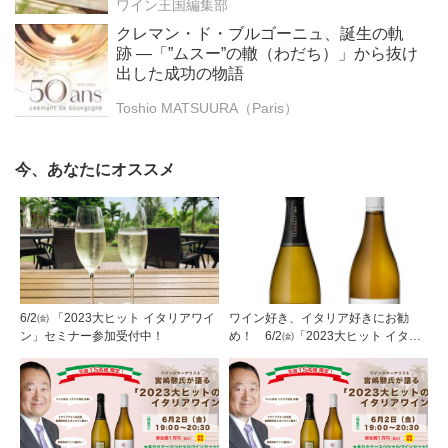
ワイン王国編集部
クレマン・ド・ブルゴーニュ、誕生の軌
跡 ―「”ムスー”の轍（わだち）」から抜け
出した成功の物語
Toshio MATSUURA（Paris）
今、あなたにオススメ
6/2㈮ 「2023大ヒット イタリアワイ
ワイン好き、イタリア好きにお勧
ン」セミナー参加受付中！
め！ 6/2㈮「2023大ヒット イタリ
アワイン」セミナーのご参加お待ち
しています！