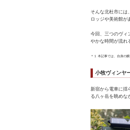
そんな北杜市には
ロッジや美術館が
今回、三つのヴィ
やかな時間が流れ
＊１ 本記事では、自身の
小牧ヴィンヤ
新宿から電車に揺
る八ヶ岳を眺めな