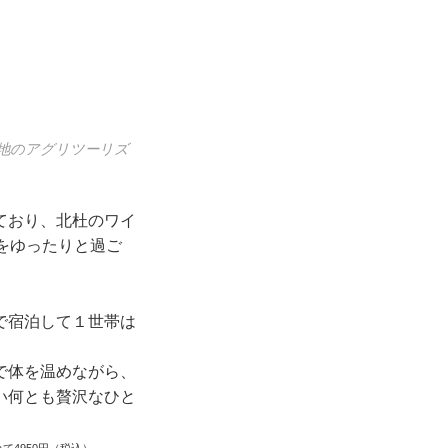
地のアグリツーリズ
ており、北杜のワイ
をゆったりと過ご
で宿泊して１世帯は
で体を温めながら、
い何とも贅沢なひと
4950円（税込）