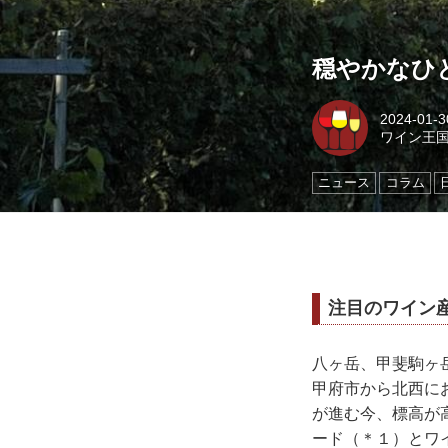
穏やかなひ
2024-01-3
ワイン王
ニュース
コラム
注目のワイン
八ヶ岳、甲斐駒ヶ
甲府市から北西にお
が進む今、標高が
ード（＊１）とワ