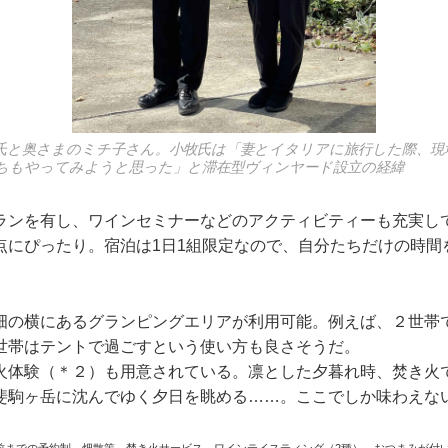
氏と奥さまのミチ子さん。小牧氏は「妻とイタリアに旅行した際、現
ちもやってみようと思った」と滞在型ヴィンヤード設立の経緯
ランを有し、ワインセミナーなどのアクティビティーも充実し
点にぴったり。宿泊は1日1組限定なので、自分たちだけの時間
畑の横にあるグランピングエリアが利用可能。例えば、２世帯
世帯はテントで過ごすという使い方も良さそうだ。
火体験（＊２）も用意されている。凛とした夕暮れ時、焚き火
斐駒ヶ岳に沈んでゆく夕日を眺める……。ここでしか味わえな
前までの予約制。畑散策、焚き火サービス、ワインテイスティング（2種）、おつまみが付いて