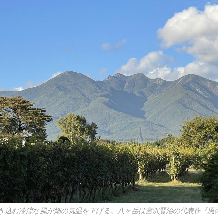
き込む冷涼な風が畑の気温を下げる。八ヶ岳は宮沢賢治の代表作『風