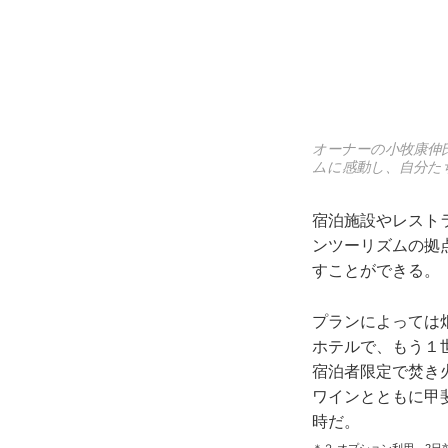
オーナーの小牧康伸
ムに感動し、自分た
宿泊施設やレスト
ンツーリズムの拠
すことができる。
プランによっては
ホテルで、もう１
宿泊者限定で焚き
ワインとともに甲
時だ。
＊２ オプション利用。2日