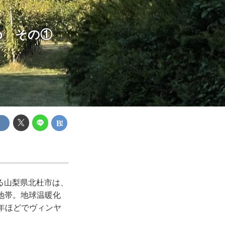
め その①
る山梨県北杜市は、
麓地帯。地球温暖化
年ほどでヴィンヤ