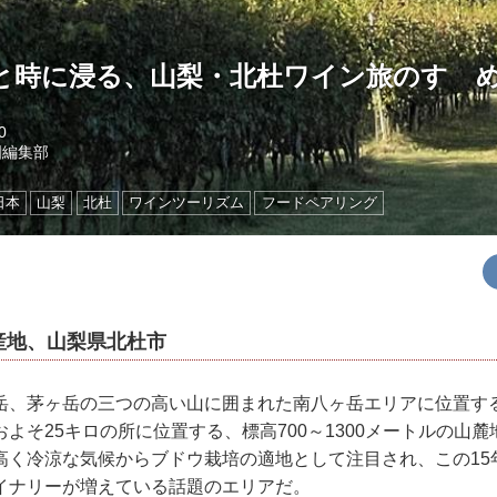
と時に浸る、山梨・北杜ワイン旅のすゝ
0
国編集部
日本
山梨
北杜
ワインツーリズム
フードペアリング
産地、山梨県北杜市
岳、茅ヶ岳の三つの高い山に囲まれた南八ヶ岳エリアに位置す
よそ25キロの所に位置する、標高700～1300メートルの山
高く冷涼な気候からブドウ栽培の適地として注目され、この15
イナリーが増えている話題のエリアだ。