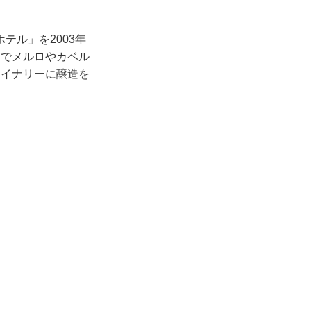
テル」を2003年
畑でメルロやカベル
ワイナリーに醸造を