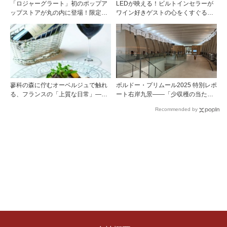
「ロジャーグラート」初のポップア
LEDが映える！ビルトインセラーが
ップストアが丸の内に登場！限定キ
ワイン好きゲストの心をくすぐる
ュヴェもグラスで楽しめる3日間
『Brilliant（ブリリアント）』
蓼科の森に佇むオーベルジュで触れ
ボルドー・プリムール2025 特別レポ
る、フランスの「上質な日常」――
ート右岸九景――「少収穫の当たり
ホテル ドゥ ラルパージュ――
年」を巡る旅 前編ポムロール／サ
Recommended by
ンテミリオン 有力9シャトー訪問記