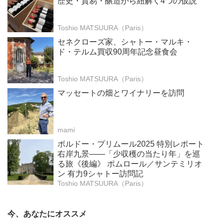
歴史・貿易・醸造から紐解く4つの仮説
Toshio MATSUURA（Paris）
セネクローズ家、シャトー・マルキ・
ド・テルム買収90周年記念昼食会
Toshio MATSUURA（Paris）
マッセートの畑とワイナリーを訪問
mami
ボルドー・プリムール2025 特別レポート
右岸九景――「少収穫の当たり年」を巡
る旅《後編》 ポムロール／サンテミリオ
ン 有力9シャトー訪問記
Toshio MATSUURA（Paris）
今、あなたにオススメ