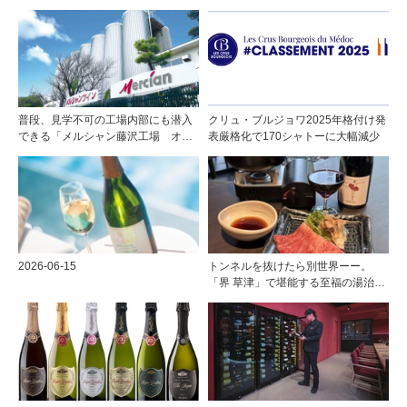
普段、見学不可の工場内部にも潜入
クリュ・ブルジョワ2025年格付け発
できる「メルシャン藤沢工場 オン
表厳格化で170シャトーに大幅減少
ライン開放祭」を開催！
2026-06-15
トンネルを抜けたら別世界ーー。
「界 草津」で堪能する至福の湯治と
上州美食