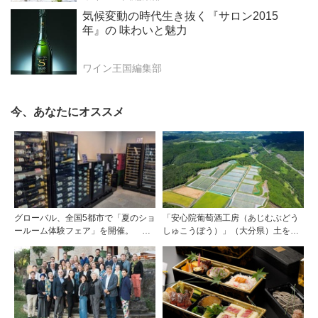
気候変動の時代生き抜く『サロン2015
年』の 味わいと魅力
ワイン王国編集部
今、あなたにオススメ
グローバル、全国5都市で「夏のショ
「安心院葡萄酒工房（あじむぶどう
ールーム体験フェア」を開催。 ワ
しゅこうぼう）」（大分県）土を作
イン関連機器を実機で比較・体
り、ブドウに向き合い―畑の進化が
験！！
ワインに実を結ぶ