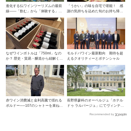
進化する仏ワインツーリズムの最前
「うかい」の味を自宅で堪能！ 感
線――「飲む」から「体験する」プ
謝の気持ちを込めた旬のお持ち帰り
レミアム・ワインツーリズムへ ～
料理
フランスのドメーヌグループ組織が
描く、五感で深掘りする次世代のテ
ロワール体験
なぜワインボトルは「750ml」なの
モルドバワイン最新動向 期待を超
か？ 歴史・貿易・醸造から紐解く4
えるクオリティーとポテンシャル
つの仮説
赤ワイン消費減と金利高騰で揺れる
長野県蓼科のオーベルジュ「ホテル
ボルドー──107のシャトーを束ねる
ドゥ ラルパージュ」にてヴィンテー
グラン・セルクル会長が語る構造改
ジワインと美食のイベントを開催。
Recommended by
革
『シャトー・ペトリュス 1976年』ほ
か計7アイテムのワインペアリング