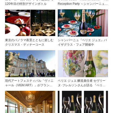
120年目の特別デザインボトル
Reception Party ～シャンパーニュの
芸術品と称される「ペリエ ジュエ」
とアートのコラボレーション～
東京のパノラマ夜景とともに楽しむ
シャンパーニュ『ペリエ ジュエ』バ
クリスマス・ディナーコース
イザグラス・フェア開催中
現代アートフェスティバル「ヴィニ
ペリエ ジュエ 醸造責任者 セヴリー
ャール（VIGN’ART）」がフランス
ヌ･フレルソンさんが語る 『ペリエ
のエペルネ市で開催
ジュエ ベル エポック 2014年』