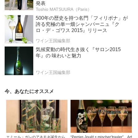
発表
Toshio MATSUURA（Paris）
500年の歴史を持つ名門「フィリポナ」が
誇る究極の単一畑シャンパーニュ『ク
ロ・デ・ゴワス 2015』リリース
ワイン王国編集部
気候変動の時代生き抜く『サロン2015
年』の 味わいと魅力
ワイン王国編集部
今、あなたにオススメ
エミール・ガレのアネモネ誕生から
“Perrier-Jouët × mischer’traxler” Art