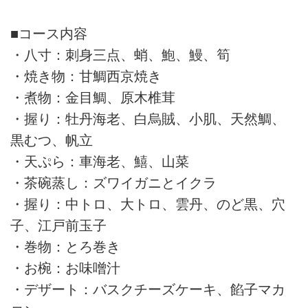
■コース内容
・八寸：刺身三点、蛸、鮑、鰻、筍
・焼き物：甘鯛西京焼き
・煮物：金目鯛、原木椎茸
・握り：牡丹海老、白烏賊、小肌、天然鯛、
黒むつ、帆立
・天ぷら：車海老、鱚、山菜
・茶碗蒸し：ズワイガニとイクラ
・握り：中トロ、大トロ、雲丹、のど黒、穴
子、江戸前玉子
・巻物：とろ巻き
・お椀：お味噌汁
・デザート：バスクチーズケーキ、餡子マカ