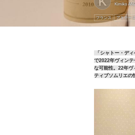
K
Kimiko AN
フランス
アキテー
「シャトー・ディ
で2022年ヴィ
な可能性。22年
ティブソムリエの