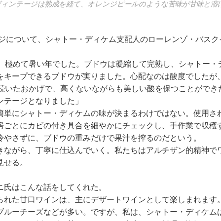
10年ヴィンテージは熟成を経て、オレンジピールのような苦味が甘味と
テージについて、シャトー・ディケム支配人のローレンゾ・バス
て、極めて暑い年でした。ブドウは凝縮して完熟し、シャトー・
をキープできるブドウが実りました。心配なのは酸度でしたが、
間続いたおかげで、高くないながらも美しい酸を保つことができた
ンテージとなりました」
簡単にシャトー・ディケムの味が決まるわけではない。使用さ
房ごとにカビの付き具合を細やかにチェックし、手作業で収穫
冷やさずに、ブドウの重みだけで果汁を搾るのだという。
きながら、丁寧に仕込んでいく。私たちはアルチザン的精神で
見せる。
ニ氏はこんな話をしてくれた。
られた甘口ワインは、主にデザートワインとして楽しまれます
ブルーチーズなどが多い。ですが、私は、シャトー・ディケム