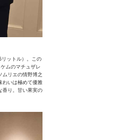
6リットル）。この
ィケムのマチュザレ
ソムリエの情野博之
味わいは極めて優雅
な香り。甘い果実の