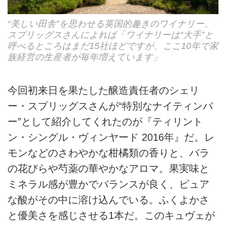
“美しい田舎”を思わせる英国的趣きのワイナリー。
スプリッグスさんによれば「ワイナリーは“大手”と
呼べるところはまだ15社ほどですが、ここ10年で家
族経営の生産者が毎年増えています」
今回初来日を果たした醸造責任者のシェリ
ー・スプリッグスさんが“特別なナイティンバ
ー”として紹介してくれたのが『ティリント
ン・シングル・ヴィンヤード 2016年』だ。レ
モンなどのさわやかな柑橘類の香りと、バラ
の花びらや芍薬の華やかなアロマ。果実味と
ミネラル感が豊かでバランスが良く、ピュア
な酸がその中に溶け込んでいる。ふくよかさ
と優美さを感じさせる1本だ。このキュヴェが