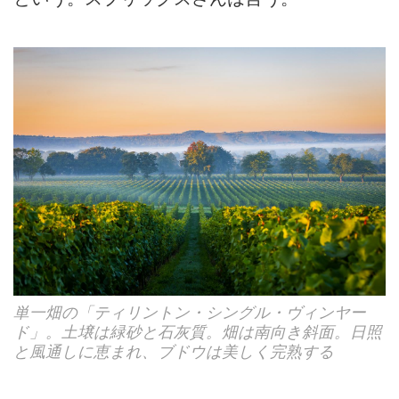
単一畑の「ティリントン・シングル・ヴィンヤー
ド」。土壌は緑砂と石灰質。畑は南向き斜面。日照
と風通しに恵まれ、ブドウは美しく完熟する