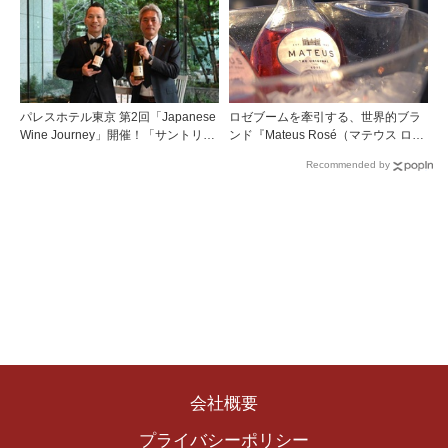
パレスホテル東京 第2回「Japanese
ロゼブームを牽引する、世界的ブラ
Wine Journey」開催！「サントリー
ンド『Mateus Rosé（マテウス ロ
登美の丘ワイナリー」よりチーフワ
ゼ』その美味しさの秘密
Recommended by
インメーカー 篠田 健太郎氏が来場
会社概要
プライバシーポリシー