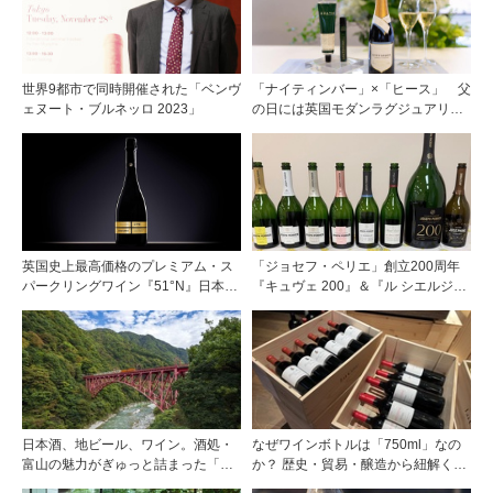
世界9都市で同時開催された「ベンヴ
「ナイティンバー」×「ヒース」 父
ェヌート・ブルネッロ 2023」
の日には英国モダンラグジュアリー
なギフトを
英国史上最高価格のプレミアム・ス
「ジョセフ・ペリエ」創立200周年
パークリングワイン『51°N』日本初
『キュヴェ 200』＆『ル シエルジュ
上陸
ロ 2020年』をお披露目
日本酒、地ビール、ワイン。酒処・
なぜワインボトルは「750ml」なの
富山の魅力がぎゅっと詰まった「黒
か？ 歴史・貿易・醸造から紐解く4
部・宇奈月温泉 ぶらり町歩き」
つの仮説