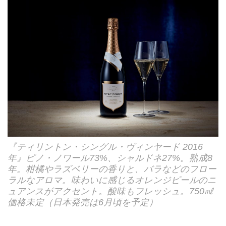
『ティリントン・シングル・ヴィンヤード 2016
年』ピノ・ノワール73%、シャルドネ27%。熟成8
年。柑橘やラズベリーの香りと、バラなどのフロー
ラルなアロマ。味わいに感じるオレンジピールのニ
ュアンスがアクセント。酸味もフレッシュ。750㎖
価格未定（日本発売は6月頃を予定）