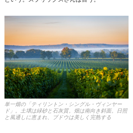
単一畑の「ティリントン・シングル・ヴィンヤー
ド」。土壌は緑砂と石灰質。畑は南向き斜面。日照
と風通しに恵まれ、ブドウは美しく完熟する