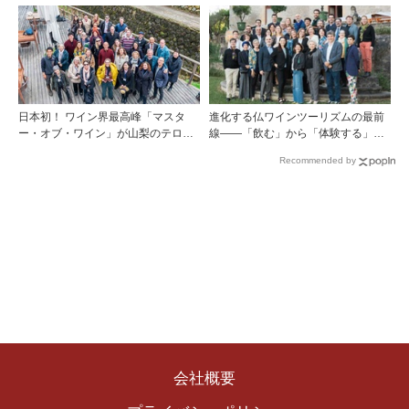
継がれ、そして拓く。新たなメルロ
2026」9月5・6日に開催！！
の魅力
日本初！ ワイン界最高峰「マスタ
進化する仏ワインツーリズムの最前
ー・オブ・ワイン」が山梨のテロワ
線――「飲む」から「体験する」プ
ールを視察
レミアム・ワインツーリズムへ ～
Recommended by
フランスのドメーヌグループ組織が
描く、五感で深掘りする次世代のテ
ロワール体験
会社概要