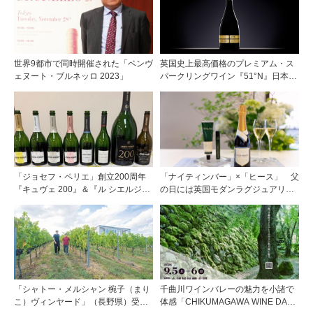
世界9都市で同時開催された「ベンヴ
英国史上最高価格のプレミアム・ス
ェヌート・ブルネッロ 2023」
パークリングワイン『51°N』日本初
上陸
「ジョセフ・ペリエ」創立200周年
「ナイティンバー」×「ヒース」 父
『キュヴェ 200』＆『ル シエルジュ
の日には英国モダンラグジュアリー
ロ 2020年』をお披露目
なギフトを
「シャトー・メルシャン 椀子（まり
千曲川ワインバレーの魅力を小諸で
こ）ヴィンヤード」（長野県）受け
体感「CHIKUMAGAWA WINE DAYS