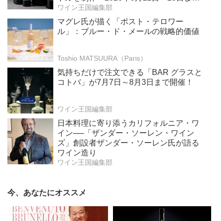
で、ボナムス主催のオンラインオークシ
ワイン王国編集部
ョンで販売 収益金の全額をソロモン・
マグレ氏が描く「ポスト・テロワー
R・グッゲンハイム財団を通じてアート作
ル」：ブルー・ド・メールの戦略的価値
品修復を支援
Toshio MATSUURA（Paris）
気持ちだけで注文できる「BAR グラスと
コトバ」が7月7日～8月3日まで開催！
ワイン王国編集部
日本料理に寄り添うカリフォルニア・ワ
イン──「ザンダー・ソーレン・ワイン
ズ」創設者ザンダー・ソーレン氏が語る
ワイン造り
ワイン王国編集部
今、あなたにオススメ