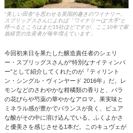
“美しい田舎”を思わせる英国的趣きのワイナリー。
スプリッグスさんによれば「ワイナリーは“大手”と
呼べるところはまだ15社ほどですが、ここ10年で家
族経営の生産者が毎年増えています」
今回初来日を果たした醸造責任者のシェリ
ー・スプリッグスさんが“特別なナイティンバ
ー”として紹介してくれたのが『ティリント
ン・シングル・ヴィンヤード 2016年』だ。レ
モンなどのさわやかな柑橘類の香りと、バラ
の花びらや芍薬の華やかなアロマ。果実味と
ミネラル感が豊かでバランスが良く、ピュア
な酸がその中に溶け込んでいる。ふくよかさ
と優美さを感じさせる1本だ。このキュヴェが