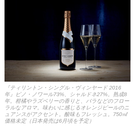
『ティリントン・シングル・ヴィンヤード 2016
年』ピノ・ノワール73%、シャルドネ27%。熟成8
年。柑橘やラズベリーの香りと、バラなどのフロー
ラルなアロマ。味わいに感じるオレンジピールのニ
ュアンスがアクセント。酸味もフレッシュ。750㎖
価格未定（日本発売は6月頃を予定）