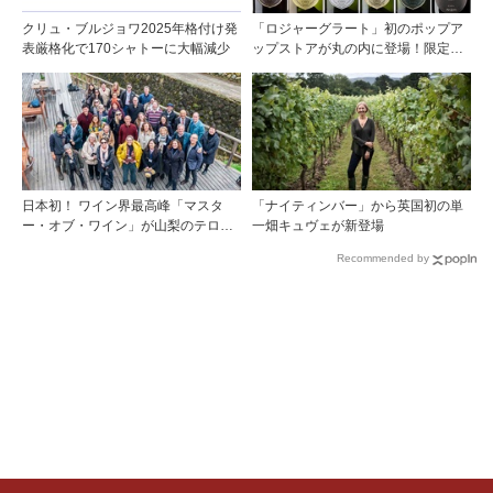
クリュ・ブルジョワ2025年格付け発
「ロジャーグラート」初のポップア
表厳格化で170シャトーに大幅減少
ップストアが丸の内に登場！限定キ
ュヴェもグラスで楽しめる3日間
日本初！ ワイン界最高峰「マスタ
「ナイティンバー」から英国初の単
ー・オブ・ワイン」が山梨のテロワ
一畑キュヴェが新登場
ールを視察
Recommended by