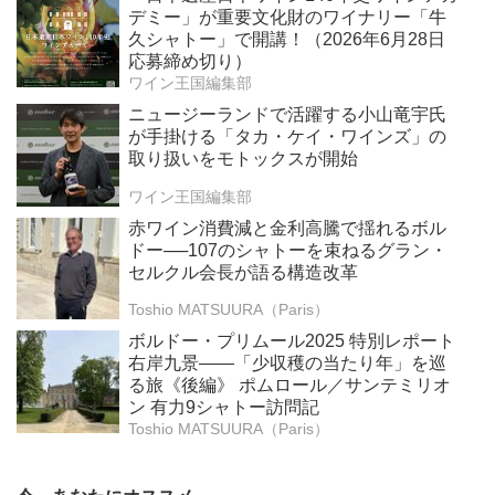
デミー」が重要文化財のワイナリー「牛
久シャトー」で開講！（2026年6月28日
応募締め切り）
ワイン王国編集部
ニュージーランドで活躍する小山竜宇氏
が手掛ける「タカ・ケイ・ワインズ」の
取り扱いをモトックスが開始
ワイン王国編集部
赤ワイン消費減と金利高騰で揺れるボル
ドー──107のシャトーを束ねるグラン・
セルクル会長が語る構造改革
Toshio MATSUURA（Paris）
ボルドー・プリムール2025 特別レポート
右岸九景――「少収穫の当たり年」を巡
る旅《後編》 ポムロール／サンテミリオ
ン 有力9シャトー訪問記
Toshio MATSUURA（Paris）