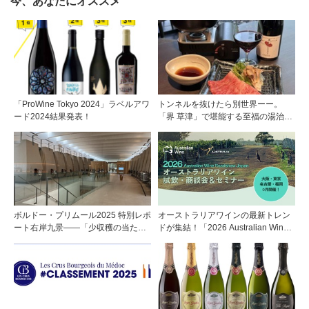
今、あなたにオススメ
「ProWine Tokyo 2024」ラベルアワ
トンネルを抜けたら別世界ーー。
ード2024結果発表！
「界 草津」で堪能する至福の湯治と
上州美食
ボルドー・プリムール2025 特別レポ
オーストラリアワインの最新トレン
ート右岸九景――「少収穫の当たり
ドが集結！「2026 Australian Wine
年」を巡る旅 前編ポムロール／サ
Roadshow Japan」9月に全国4都市
ンテミリオン 有力9シャトー訪問記
で開催