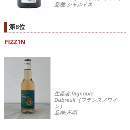
品種:シャルドネ
第8位
FIZZ'IN
生産者:Vignoble
Dubreuil（フランス／ワイ
ン）
品種:不明