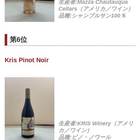
生産者:Mazza Chautauqua
Cellars（アメリカ／ワイン）
品種:シャンブルサン100％
第6位
Kris Pinot Noir
生産者:KRIS Winery（アメリ
カ／ワイン）
品種:ピノ・ノワール