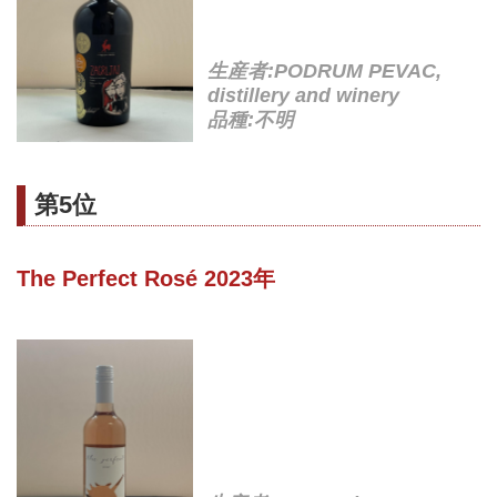
生産者:PODRUM PEVAC,
distillery and winery
品種:不明
第5位
The Perfect Rosé 2023年