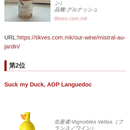
ン）
品種:グルナッシュ
tikves.com.mk
URL:
https://tikves.com.mk/our-wine/mistral-au-
jardin/
第2位
Suck my Duck, AOP Languedoc
生産者:Vignobles Vellas（フ
ランス／ワイン）