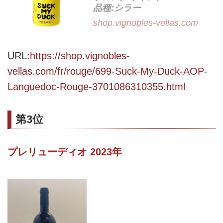
品種:シラー
shop.vignobles-vellas.com
URL:
https://shop.vignobles-
vellas.com/fr/rouge/699-Suck-My-Duck-AOP-
Languedoc-Rouge-3701086310355.html
第3位
プレリューディオ 2023年