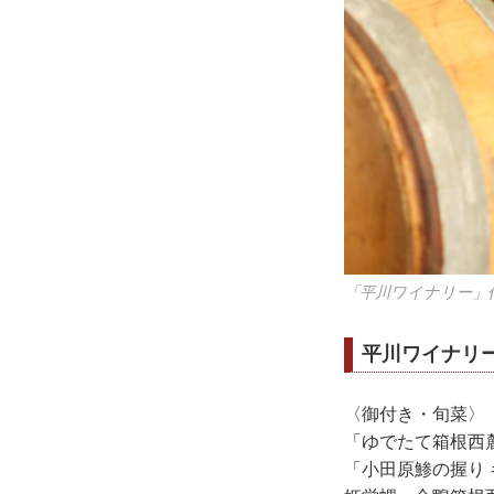
「平川ワイナリー」
平川ワイナリ
〈御付き・旬菜〉
「ゆでたて箱根西
「小田原鯵の握り