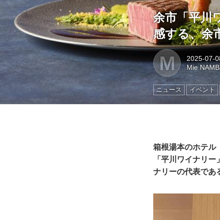
余市「平川
感する、余
M
2025-07-0
Mie NAMB
ニュース
イベント
箱根湯本のホテル「
「平川ワイナリー
ナリーの代表であ