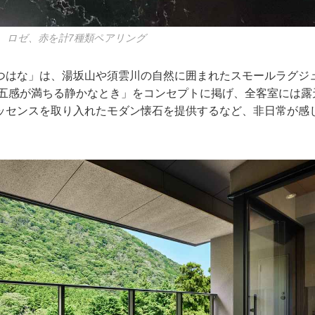
、ロゼ、赤を計7種類ペアリング
つはな」は、湯坂山や須雲川の自然に囲まれたスモールラグジ
心と五感が満ちる静かなとき」をコンセプトに掲げ、全客室には
ッセンスを取り入れたモダン懐石を提供するなど、非日常が感
。