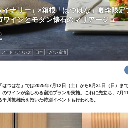
ワイナリー」×箱根「はつはな」夏季限定
市ワインとモダン懐石のマリアージュ
8
A
フードペアリング
日本
ワイン産地
はつはな」では2025年7月12日（土）から8月31日（日）ま
」のワインが楽しめる宿泊プランを実施。これに先立ち、7月1
る平川敦雄氏を招いた特別イベントも行われる。