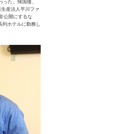
わった。帰国後、
業生産法人平川ファ
は非公開にするな
系列ホテルに勤務し