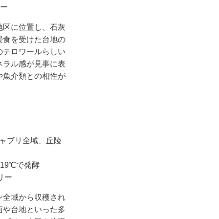
リー
地区に位置し、石灰
浸食を受けた台地の
のテロワールらしい
ネラル感が見事に表
や魚介類との相性が
シャブリ全域、丘陵
19℃で発酵
リー
ン全域から収穫され
面や台地といった多