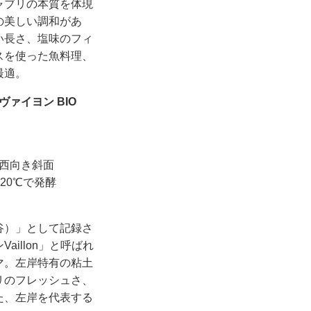
ャブリの本質を体現
の美しい調和があ
い長さ、塩味のフィ
スを使った魚料理、
最適。
ヴァイヨン BIO
南西向き斜面
20℃で発酵
谷）」として記録さ
illon」と呼ばれ
マ。左岸特有の粘土
リのフレッシュさ、
た、左岸を代表する