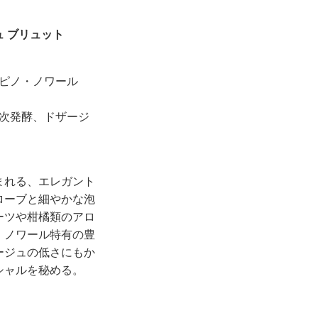
 ブリュット
（ピノ・ノワール
二次発酵、ドザージ
まれる、エレガント
ローブと細やかな泡
ーツや柑橘類のアロ
・ノワール特有の豊
ージュの低さにもか
シャルを秘める。