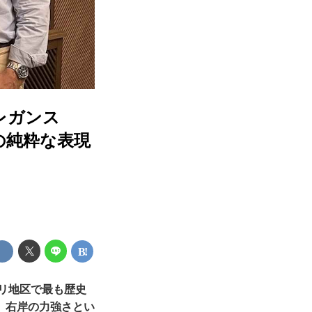
レガンス
の純粋な表現
ブリ地区で最も歴史
、右岸の力強さとい