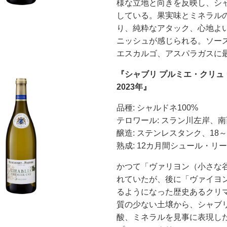
様な立地と向きを反映し、シ
している。果実味とミネラル
り、純粋なアタック、心地よ
ニッシュが感じられる。ソー
エスカルゴ、アスパラガスに
『シャブリ プルミエ・クリュ 
2023年』
品種: シャルドネ100%
テロワール: スラン川左岸、
醸造: ステンレスタンク、18～
熟成: 12カ月間シュール・リー
かつて「ヴァリヨン（小さな
れていたが、後に「ヴァイヨンVa
るようになった歴史あるクリ
質の少ない土壌から、シャブ
酸、ミネラルを見事に表現し