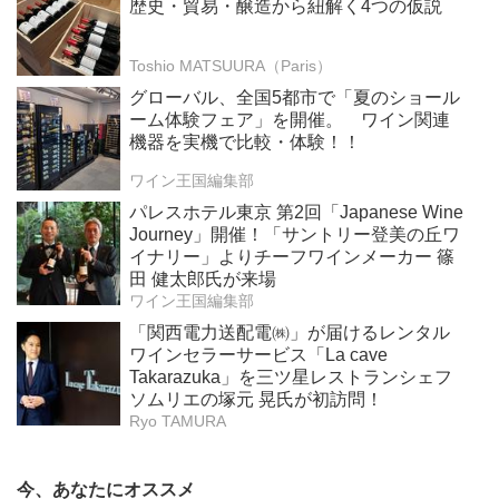
歴史・貿易・醸造から紐解く4つの仮説
Toshio MATSUURA（Paris）
グローバル、全国5都市で「夏のショール
ーム体験フェア」を開催。 ワイン関連
機器を実機で比較・体験！！
ワイン王国編集部
パレスホテル東京 第2回「Japanese Wine
Journey」開催！「サントリー登美の丘ワ
イナリー」よりチーフワインメーカー 篠
田 健太郎氏が来場
ワイン王国編集部
「関西電力送配電㈱」が届けるレンタル
ワインセラーサービス「La cave
Takarazuka」を三ツ星レストランシェフ
ソムリエの塚元 晃氏が初訪問！
Ryo TAMURA
今、あなたにオススメ