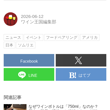
の内1-1-1にあります。客室は
「グランドレジデンス」をコンセ
プトとした、ゆとりある広さの全
2026-06-12
284室。10のレストラン&バーで
ワイン王国編集部
は、伝統を継承しながらも新たな
感性で創り上げるお料理の数々を
提供します。館内には日本初上陸
ニュース
イベント
フードペアリング
アメリカ
のエビアン スパ 東京も完備。
日本
ソムリエ
Facebook
はてブ
LINE
関連記事
なぜワインボトルは「750ml」なのか？