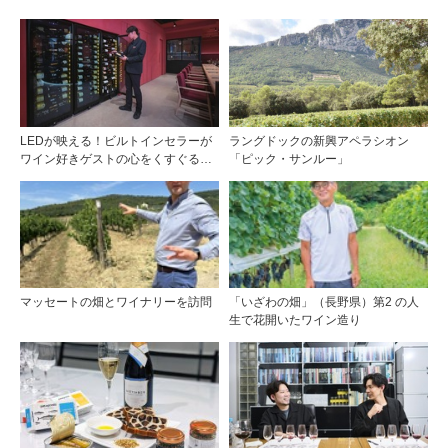
LEDが映える！ビルトインセラーが
ラングドックの新興アペラシオン
ワイン好きゲストの心をくすぐる
「ピック・サンルー」
『Brilliant（ブリリアント）』
マッセートの畑とワイナリーを訪問
「いざわの畑」（長野県）第2 の人
生で花開いたワイン造り