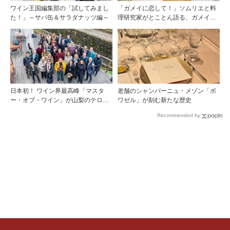
ワイン王国編集部の「試してみまし
「ガメイに恋して！」ソムリエと料
た！」～サバ缶＆サラダナッツ編～
理研究家がとことん語る、ガメイの
魅力大解剖！
日本初！ ワイン界最高峰「マスタ
老舗のシャンパーニュ・メゾン「ボ
ー・オブ・ワイン」が山梨のテロワ
ワゼル」が刻む新たな歴史
ールを視察
Recommended by