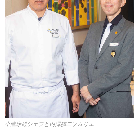
小鷹康雄シェフと内澤稿二ソムリエ