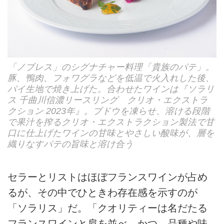
「ノブレス」のシグナチャー料理「貴族のパテ」。
豚、鴨肉、フォワグラなどを低温で火入れした後、
パイ生地で焼き上げた。合わせたワインは『ソラリ
ス 千曲川信濃リースリング クリオ・エクストラ
クション 2023年』。ブドウを凍らせ、溶ける段階
で果汁を搾るクリオ・エクストラクション製法で甘
口に仕上げたワインの甘味とやさしい酸味が、層を
織りなすパテの旨味と溶け合う
セラーとリストはほぼフランスワインが占め
るが、その中でひときわ存在感を示すのが
「ソラリス」だ。「クオリティーは名だたる
フランスワインと肩を並べ、かつ、品種や味