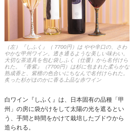
（左）『しふく』（ 7700円）は やや辛口の、さわ
やかな甲州ワイン。透き通るような美しい味わい。
大切な茶道具を包む袋しふく（仕覆）から名付けら
れた。『香紫』（7700円）は杉に包まれた柔らかな
熟成香と、紫檀の色合いにちなんで名付けられた。
炙った杉がほのかに香る上品な赤ワイン
白ワイン『しふく』は、日本固有の品種「甲
州」の房に袋がけをして太陽の光を遮るとい
う、手間と時間をかけて栽培したブドウから
造られる。