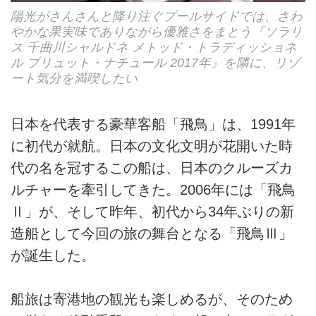
陽光がさんさんと降り注ぐプールサイドでは、さわ
やかな果実味でありながら優雅さをまとう『ソラリ
ス 千曲川シャルドネ メトッド・トラディッショネ
ル ブリュット・ナチュール 2017年』を隣に、リゾ
ート気分を満喫したい
日本を代表する豪華客船「飛鳥」は、1991年
に初代が就航。日本の文化文明が花開いた時
代の名を冠するこの船は、日本のクルーズカ
ルチャーを牽引してきた。2006年には「飛鳥
Ⅱ」が、そして昨年、初代から34年ぶりの新
造船として今回の旅の舞台となる「飛鳥Ⅲ」
が誕生した。
船旅は寄港地の観光も楽しめるが、そのため