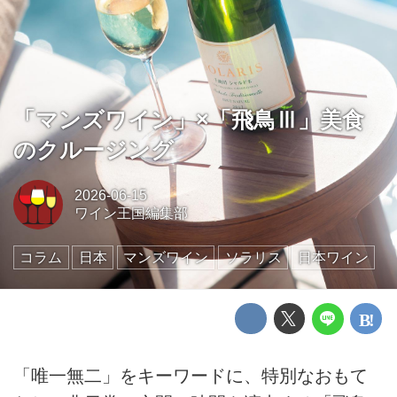
「マンズワイン」×「飛鳥Ⅲ」美食
のクルージング
2026-06-15
ワイン王国編集部
コラム
日本
マンズワイン
ソラリス
日本ワイン
「唯一無二」をキーワードに、特別なおもて