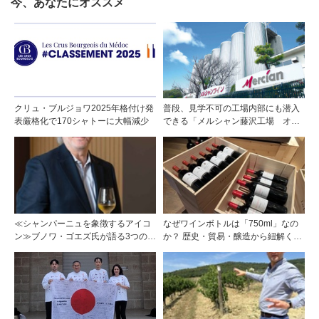
今、あなたにオススメ
クリュ・ブルジョワ2025年格付け発
普段、見学不可の工場内部にも潜入
表厳格化で170シャトーに大幅減少
できる「メルシャン藤沢工場 オン
ライン開放祭」を開催！
≪シャンパーニュを象徴するアイコ
なぜワインボトルは「750ml」なの
ン≫ブノワ・ゴエズ氏が語る3つのキ
か？ 歴史・貿易・醸造から紐解く4
ュヴェに宿る思想
つの仮説