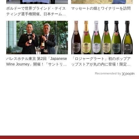
ボルドーで世界ブラインド・テイス
マッセートの畑とワイナリーを訪問
ティング選手権開催。日本チームが4
位入賞！
パレスホテル東京 第2回「Japanese
「ロジャーグラート」初のポップア
Wine Journey」開催！「サントリー
ップストアが丸の内に登場！限定キ
登美の丘ワイナリー」よりチーフワ
ュヴェもグラスで楽しめる3日間
Recommended by
インメーカー 篠田 健太郎氏が来場