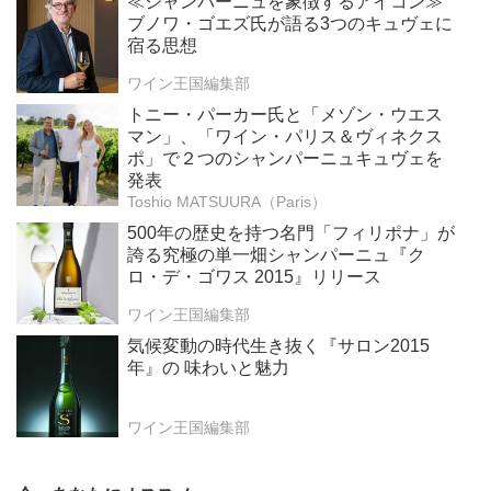
≪シャンパーニュを象徴するアイコン≫
ブノワ・ゴエズ氏が語る3つのキュヴェに
宿る思想
ワイン王国編集部
トニー・パーカー氏と「メゾン・ウエス
マン」、「ワイン・パリス＆ヴィネクス
ポ」で２つのシャンパーニュキュヴェを
発表
Toshio MATSUURA（Paris）
500年の歴史を持つ名門「フィリポナ」が
誇る究極の単一畑シャンパーニュ『ク
ロ・デ・ゴワス 2015』リリース
ワイン王国編集部
気候変動の時代生き抜く『サロン2015
年』の 味わいと魅力
ワイン王国編集部