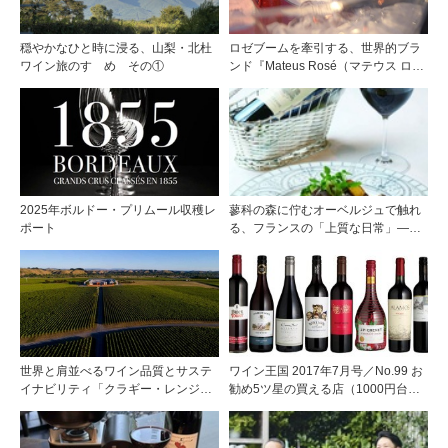
穏やかなひと時に浸る、山梨・北杜
ロゼブームを牽引する、世界的ブラ
ワイン旅のすゝめ その①
ンド『Mateus Rosé（マテウス ロ
ゼ』その美味しさの秘密
2025年ボルドー・プリムール収穫レ
蓼科の森に佇むオーベルジュで触れ
ポート
る、フランスの「上質な日常」――
ホテル ドゥ ラルパージュ――
世界と肩並べるワイン品質とサステ
ワイン王国 2017年7月号／No.99 お
イナビリティ「クラギー・レンジ」
勧め5ツ星の買える店（1000円台で
の挑戦
見つけた冷やして美味しい赤ワイ
ン）