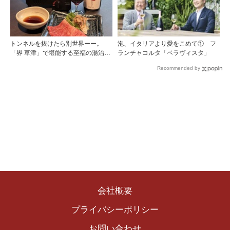
トンネルを抜けたら別世界ーー。
泡、イタリアより愛をこめて① フ
「界 草津」で堪能する至福の湯治と
ランチャコルタ「ベラヴィスタ」
上州美食
Recommended by
会社概要
プライバシーポリシー
お問い合わせ