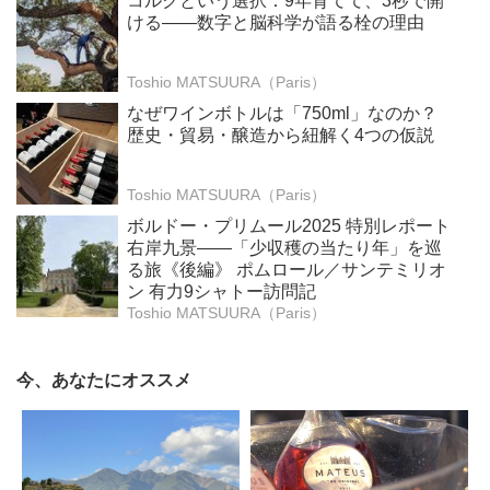
コルクという選択：9年育てて、3秒で開
ける——数字と脳科学が語る栓の理由
Toshio MATSUURA（Paris）
なぜワインボトルは「750ml」なのか？
歴史・貿易・醸造から紐解く4つの仮説
Toshio MATSUURA（Paris）
ボルドー・プリムール2025 特別レポート
右岸九景――「少収穫の当たり年」を巡
る旅《後編》 ポムロール／サンテミリオ
ン 有力9シャトー訪問記
Toshio MATSUURA（Paris）
今、あなたにオススメ