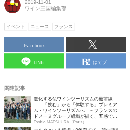
2019-11-01
ワイン王国編集部
イベント
ニュース
フランス
Facebook
はてブ
LINE
関連記事
進化する仏ワインツーリズムの最前線
――「飲む」から「体験する」プレミア
ム・ワインツーリズムへ ～フランスの
ドメーヌグループ組織が描く、五感で深
掘りする次世代のテロワール体験
Toshio MATSUURA（Paris）