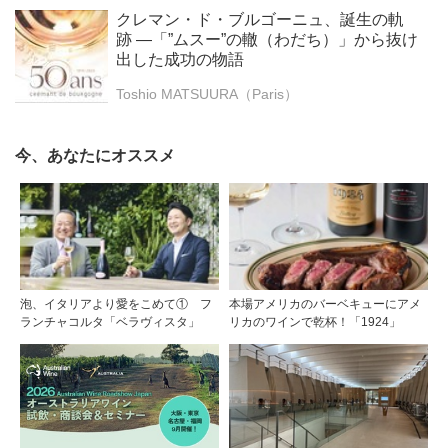
クレマン・ド・ブルゴーニュ、誕生の軌
跡 ―「”ムスー”の轍（わだち）」から抜け
出した成功の物語
Toshio MATSUURA（Paris）
今、あなたにオススメ
泡、イタリアより愛をこめて① フ
本場アメリカのバーベキューにアメ
ランチャコルタ「ベラヴィスタ」
リカのワインで乾杯！「1924」