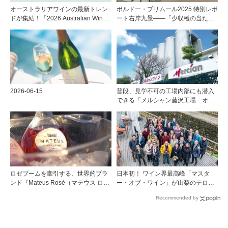
オーストラリアワインの最新トレン
ボルドー・プリムール2025 特別レポ
ドが集結！「2026 Australian Wine
ート右岸九景――「少収穫の当たり
Roadshow Japan」9月に全国4都市
年」を巡る旅 後編ポムロール／サ
で開催
ンテミリオン 有力9シャトー訪問記
2026-06-15
普段、見学不可の工場内部にも潜入
できる「メルシャン藤沢工場 オン
ライン開放祭」を開催！
ロゼブームを牽引する、世界的ブラ
日本初！ ワイン界最高峰「マスタ
ンド『Mateus Rosé（マテウス ロ
ー・オブ・ワイン」が山梨のテロワ
ゼ』その美味しさの秘密
ールを視察
Recommended by