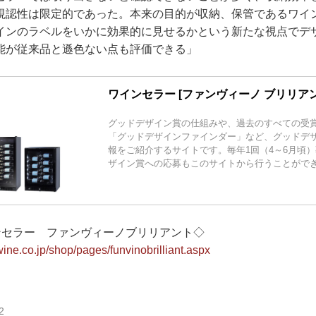
視認性は限定的であった。本来の目的が収納、保管であるワイ
インのラベルをいかに効果的に見せるかという新たな視点でデ
能が従来品と遜色ない点も評価できる」
ワインセラー [ファンヴィーノ ブリリアン
グッドデザイン賞の仕組みや、過去のすべての受
「グッドデザインファインダー」など、グッドデ
報をご紹介するサイトです。毎年1回（4～6月頃
ザイン賞への応募もこのサイトから行うことがで
インセラー ファンヴィーノブリリアント◇
ine.co.jp/shop/pages/funvinobrilliant.aspx
2