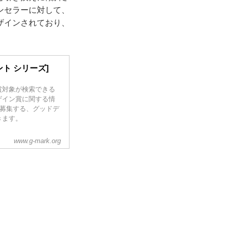
ンセラーに対して、
ザインされており、
ト シリーズ]
賞対象が検索できる
ザイン賞に関する情
）募集する、グッドデ
きます。
www.g-mark.org