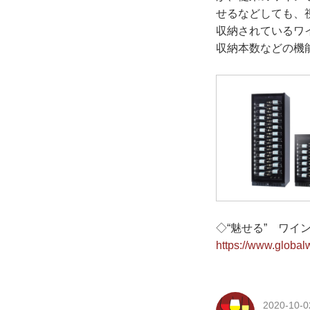
せるなどしても、
収納されているワ
収納本数などの機
◇“魅せる” ワ
https://www.globalw
2020-10-0