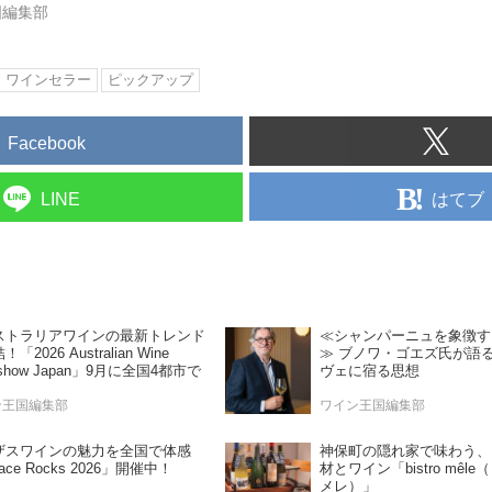
国編集部
ワインセラー
ピックアップ
Facebook
はてブ
LINE
ストラリアワインの最新トレンド
≪シャンパーニュを象徴す
「2026 Australian Wine
≫ ブノワ・ゴエズ氏が語
dshow Japan」9月に全国4都市で
ヴェに宿る思想
ン王国編集部
ワイン王国編集部
ザスワインの魅力を全国で体感
神保町の隠れ家で味わう、
ace Rocks 2026」開催中！
材とワイン「bistro mêl
メレ）」