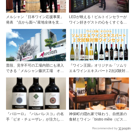
メルシャン「日本ワイン応援事業」
LEDが映える！ビルトインセラーが
発表 “点から面へ”産地全体を支え
ワイン好きゲストの心をくすぐる
る新たな挑戦
『Brilliant（ブリリアント）』
普段、見学不可の工場内部にも潜入
『ワイン王国』オリジナル「ソムリ
できる「メルシャン藤沢工場 オン
エ＆ワインエキスパート2次試験対策
ライン開放祭」を開催！
ワインセット」予約開始！
『バローロ』『バルバレスコ』の名
神保町の隠れ家で味わう、自然派の
手「ピオ・チェーザレ」が注力し
食材とワイン「bistro mêle（ビスト
た“シングル・ヴィンヤード（単一
ロ メレ）」
Recommended by
畑）”シリーズ！