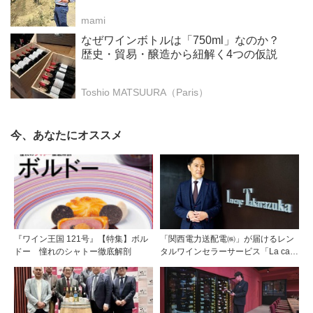
mami
なぜワインボトルは「750ml」なのか？
歴史・貿易・醸造から紐解く4つの仮説
Toshio MATSUURA（Paris）
今、あなたにオススメ
『ワイン王国 121号』【特集】ボル
「関西電力送配電㈱」が届けるレン
ドー 憧れのシャトー徹底解剖
タルワインセラーサービス「La cave
Takarazuka」を三ツ星レストランシ
ェフソムリエの塚元 晃氏が初訪問！