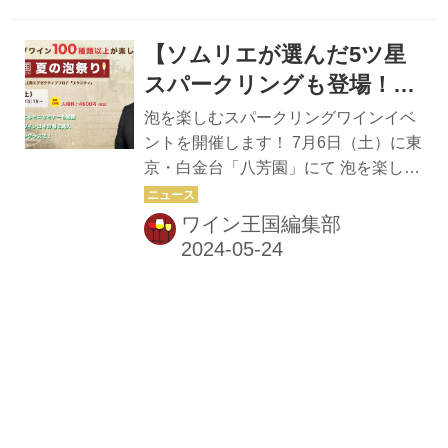
上る美しい泡は、眺めているだけでう
入...
っとり。 ぱちぱちと弾ける音は、気分
【ソムリエが選んだ5ツ星
を高揚させてくれます。 会場には、
『ワイン王国』が自信をもってお勧め
スパークリングも登場！】
する、100種類以上のスパークリング
スパークリングワイン100
泡を楽しむスパークリングワインイベ
ワインを用意。 ミニセミナーも開催す
種類以上が楽しめる「ワイ
ントを開催します！ 7月6日（土）に東
るのでスパークリングワインが大好き
京・白金台「八芳園」にて 泡を楽しむ
ン王国 夏の泡祭り」
な方はもちろん、これからワインを楽
スパークリングワインイベントを開催
しみたい、という方も楽しめるイベン
します！！ 夏の楽しみといえば、スパ
ワイン王国編集部
トです。 ☆追加情報☆ ソムリエが選
ークリングワイン。 グラスの中で立ち
んだ5ツ星スパークリングワインも...
上る美しい泡は、眺めているだけでう
っとり。 ぱちぱちと弾ける音は、気分
を高揚させてくれます。 会場には、
『ワイン王国』が自信をもってお勧め
する、100種類以上のスパークリング
ワインを用意。 ミニセミナーも開催す
るのでスパークリングワインが大好き
な方はもちろん、これからワインを楽