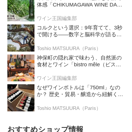
体感「CHIKUMAGAWA WINE DAYS
2026」9月5・6日に開催！！
ワイン王国編集部
コルクという選択：9年育てて、3秒
で開ける——数字と脳科学が語る栓
の理由
Toshio MATSUURA（Paris）
神保町の隠れ家で味わう、自然派の
食材とワイン「bistro mêle（ビスト
ロ メレ）」
ワイン王国編集部
なぜワインボトルは「750ml」なの
か？ 歴史・貿易・醸造から紐解く4
つの仮説
Toshio MATSUURA（Paris）
おすすめショップ情報