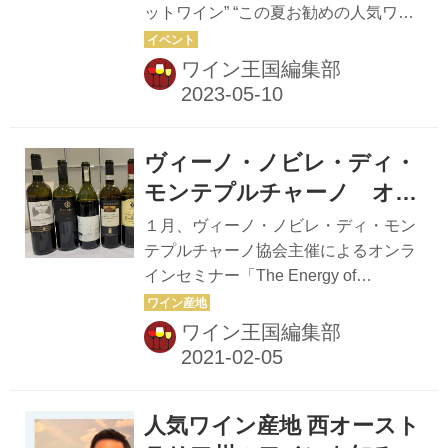
ットワイン” “この夏お勧めの人気ワイ
ンを用意。 ミニセミナーも開催するの
ン” 『ワイン王国132号』特集「イタリ
で、スパークリングワインが大好きな
アワイングランプリ」では、2022年の
ワイン王国編集部
方はもちろん、これからワインを楽し
ヒットワインを振り返り、2023年のブ
みたい、という方も楽しめるイベント
レイクワインを大予測しました。本セ
です...
ミナーでは、テイスターとして登場し
ヴィーノ・ノビレ・ディ・
たイタリアワインの巨匠・宮嶋勲氏が
特にお勧めするワインをピックアッ
モンテプルチャーノ オン
プ！ 宮嶋氏とのオンライン飲みで大人
ラインセミナー開催
１月、ヴィーノ・ノビレ・ディ・モン
気イタリアワインにどっぷり浸ろう！
テプルチャーノ協会主催によるオンラ
こちらのワインをお届けします！ お申
インセミナー「The Energy of
込みいただいた方にお届けするワイン
Sangiovese in Tuscany」が開催され
はコチラ。宮嶋先生の軽快なトークを
た。ナビゲートはワインジャーナリス
ワイン王国編集部
聞きながら楽しんでください！ ワイン
トの宮嶋勲氏。産地の魅力を伝えると
① 超大ヒット泡！ フ...
ともに、８生産者のテイスティングが
行われた。 最初に協会長のアンドレ
人気ワイン産地 西オースト
ア・ロッシ氏が産地における三つの新