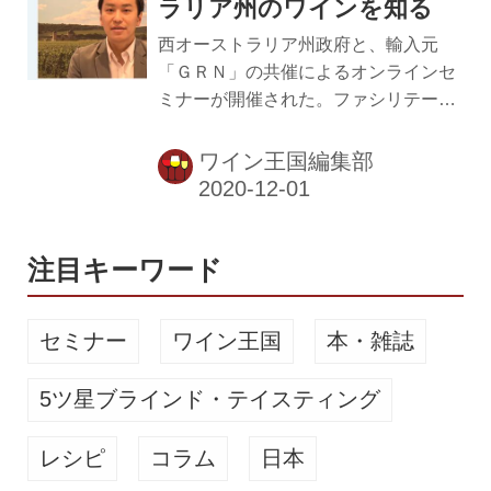
しい動き――「ワインの呼称表示に
ラリア州のワインを知る
〈トスカーナ〉を入れることを義務
西オーストラリア州政府と、輸入元
化」「品質を高める」「持続可能な取
「ＧＲＮ」の共催によるオンラインセ
り組みを行う」を紹介した。 呼称表示
ミナーが開催された。ファシリテータ
に「トスカーナ」をプラス 新しい呼称
ーはソムリエの岩田渉氏が務め、「ス
は「ヴィーノ・ノビレ・ディ・モンテ
ワン・ヴァレー」のシュナン・ブラ
ワイン王国編集部
プルチャーノ・トスカーナ」で、ワイ
ン、「マーガレット・リヴァー」のカ
ンラベルなどへの表記が...
ベルネ・ソーヴィニヨンがフォーカス
された。 スワン・ヴァレーは日本では
まだあまりなじみがないが、西オース
注目キーワード
トラリア州を代表する産地で、南アフ
リカからもたらされた苗木の栽培から
セミナー
ワイン王国
本・雑誌
スタートし、200年近くのワイン生産
の歴史を持つ。現在はワインツーリズ
5ツ星ブラインド・テイスティング
ムも発展している。地中海性気候が広
がり、ワインに豊かな果実の風味が現
レシピ
コラム
日本
れるのが特徴だ。 『リベリアス 2019
年』（リバー・バンク・エステート）