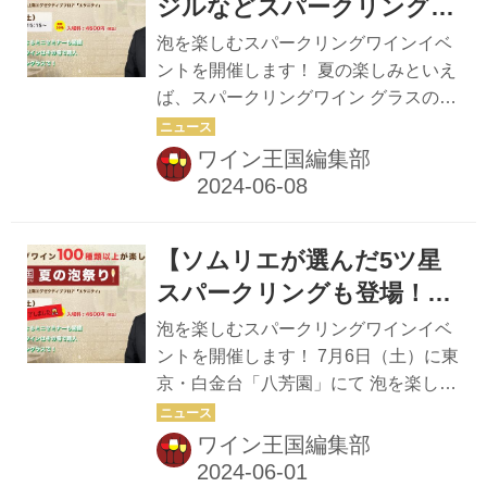
クリングワインイベントを開催しま
ジルなどスパークリングワ
す！！ 会場には、ワインの専門誌『ワ
イン100種類以上が楽しめ
泡を楽しむスパークリングワインイベ
イン王国』が自信をもってオススメす
る「夏の泡祭り」！
ントを開催します！ 夏の楽しみといえ
る100種類以上のスパークリングワイ
ば、スパークリングワイン グラスの中
ンを用意。 フランスやイタリアをはじ
で立ち上る美しい泡は、眺めているだ
め、日本、チリ、ブラジルなどさまざ
けでうっとり。 ぱちぱちと弾ける音
ワイン王国編集部
まな国のスパークリングが登場！新し
は、気分を高揚させてくれます。 そこ
い出会いがあるかも！？ ぜひお気に入
で、7月6日（土）に東京・白金台「八
り...
芳園」最上階のエグゼクティブフロア
【ソムリエが選んだ5ツ星
にある「エタニティー」にて、スパー
クリングワインイベントを開催しま
スパークリングも登場！】
す！！ 会場には、ワインの専門誌『ワ
スパークリングワイン100
泡を楽しむスパークリングワインイベ
イン王国』が自信をもってオススメす
種類以上が楽しめる「ワイ
ントを開催します！ 7月6日（土）に東
る100種類以上のスパークリングワイ
京・白金台「八芳園」にて 泡を楽しむ
ン王国 夏の泡祭り」
ンを用意。 フランスやイタリアをはじ
スパークリングワインイベントを開催
め、日本、チリ、ブラジルなどさまざ
します！！ 夏の楽しみといえば、スパ
ワイン王国編集部
まな国のスパークリングが大集合！新
ークリングワイン。 グラスの中で立ち
しい出会いがあるかも！？ ぜひお気に