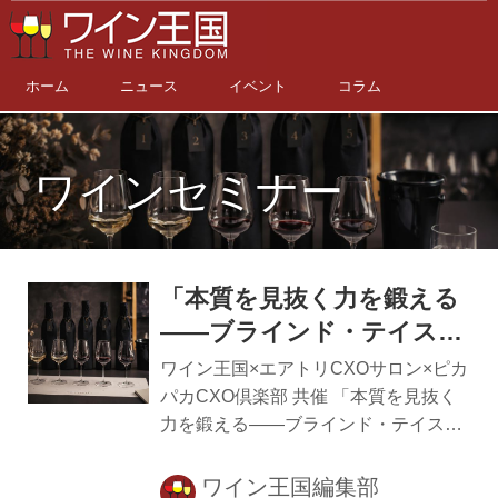
ホーム
ニュース
イベント
コラム
ワインセミナー
「本質を見抜く力を鍛える
——ブラインド・テイステ
ィング ワインセミナー」
ワイン王国×エアトリCXOサロン×ピカ
パカCXO倶楽部 共催 「本質を見抜く
力を鍛える——ブラインド・テイステ
ィング ワインセミナー」 日本一の社
員食堂として知られる「Lucy’s CAFE
ワイン王国編集部