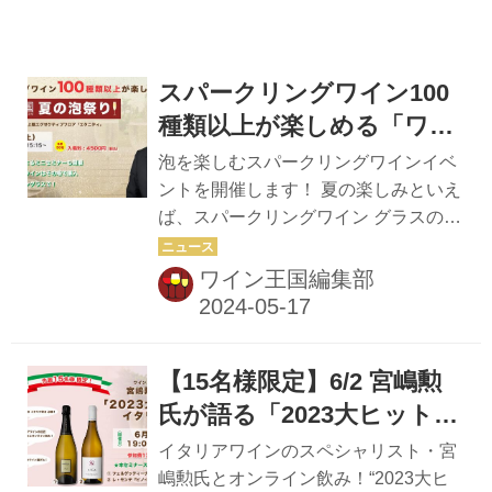
しみたい、という方も楽しめるイベン
トです。 ☆追加情報☆ ソムリエが選
んだ5ツ星スパークリングワインも...
スパークリングワイン100
種類以上が楽しめる「ワイ
ン王国 夏の泡祭り」
泡を楽しむスパークリングワインイベ
ントを開催します！ 夏の楽しみといえ
ば、スパークリングワイン グラスの中
で立ち上る美しい泡は、眺めているだ
けでうっとり。 ぱちぱちと弾ける音
ワイン王国編集部
は、気分を高揚させてくれます。 そこ
で、7月6日（土）に東京・白金台「八
芳園」最上階のエグゼクティブフロア
【15名様限定】6/2 宮嶋勲
にある「エタニティー」にて、スパー
クリングワインイベントを開催しま
氏が語る「2023大ヒット
す！！ 会場には、ワインの専門誌『ワ
イタリアワイン」セミナー
イタリアワインのスペシャリスト・宮
イン王国』が自信をもってオススメす
参加受付中！
嶋勲氏とオンライン飲み！“2023大ヒ
る100種類以上のスパークリングワイ