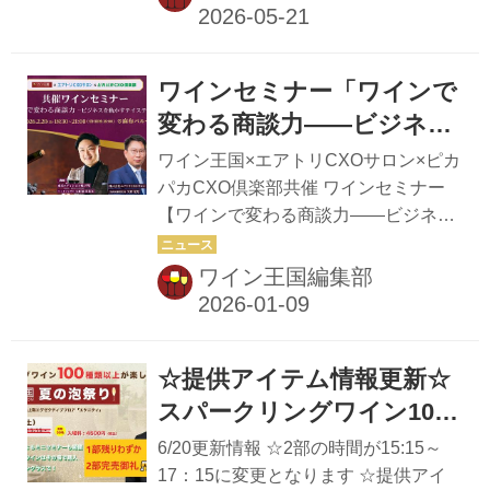
& DINING（ルーシーズ）」こだわり
のフルコースの料理とともに、ワイン
6種を用意。 日本最大手のワイン専門
ワインセミナー「ワインで
誌「ワイン王国」と、エアトリグルー
プの経営者コミュニティ「エアトリ
変わる商談力——ビジネス
CXOサロン」・「ピカパカCXO倶楽
を動かすテイスティング
ワイン王国×エアトリCXOサロン×ピカ
部」共催のワインセミナー第2弾！ 私
術」開催
パカCXO倶楽部共催 ワインセミナー
たちは日々、多くの“情報”に囲まれな
【ワインで変わる商談力——ビジネス
がら意思決定を行っています。 本セミ
を動かすテイスティング術】 株式会社
ナーでは、それらを一切排除し、純粋
ワイン王国と、東証プライム上場 旅行
ワイン王国編集部
に“中身”だけで判断する力を試しま
会社 株式会社エアトリ運営の経営者コ
す。 グラスに...
ミュニティ『エアトリCXOサロン』、
エアトリのCVC投資先である株式会社
☆提供アイテム情報更新☆
ピカパカ運営の経営者コミュニティ
『ピカパカCXO倶楽部』3社共催のワ
スパークリングワイン100
インテイスティングセミナーを開催！
種類以上が楽しめる「夏の
6/20更新情報 ☆2部の時間が15:15～
当日は「東京エディション虎ノ門」ヘ
泡祭り」！
17：15に変更となります ☆提供アイ
ッドソムリエの矢田部匡且氏を講師に