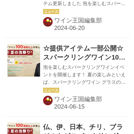
テム更新しました 泡を楽しむスパーク
招いて、ワインの基礎を学びながら5
リングワインイベントを開催します！
種類のワインのブラインド・テイステ
夏の楽しみといえば、スパークリング
ワイン王国編集部
ィングを行います。 ワインを「教養」
ワイン グラスの中で立ち上る美しい泡
そして「会話の技術」として活...
は、眺めているだけでうっとり。 ぱち
ぱちと弾ける音は、気分を高揚させて
☆提供アイテム一部公開☆
くれます。 そこで、7月6日（土）に東
京・白金台「八芳園」最上階のエグゼ
スパークリングワイン100
クティブフロアにある「エタニティ
種類以上が楽しめる「夏の
泡を楽しむスパークリングワインイベ
ー」にて、スパークリングワインイベ
泡祭り」！
ントを開催します！ 夏の楽しみといえ
ントを開催します！！ 会場には、ワイ
ば、スパークリングワイン グラスの中
ンの専門誌『ワイン王国』が自信をも
で立ち上る美しい泡は、眺めているだ
ってオススメする100種類以上のスパ
けでうっとり。 ぱちぱちと弾ける音
ワイン王国編集部
ークリングワインを用意。 フランスや
は、気分を高揚させてくれます。 そこ
イタリアをはじめ、日...
で、7月6日（土）に東京・白金台「八
芳園」最上階のエグゼクティブフロア
仏、伊、日本、チリ、ブラ
にある「エタニティー」にて、スパー