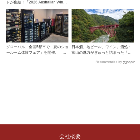
ドが集結！「2026 Australian Wine
Roadshow Japan」9月に全国4都市
で開催
グローバル、全国5都市で「夏のショ
日本酒、地ビール、ワイン。酒処・
ールーム体験フェア」を開催。 ワ
富山の魅力がぎゅっと詰まった「黒
イン関連機器を実機で比較・体
部・宇奈月温泉 ぶらり町歩き」
Recommended by
験！！
会社概要