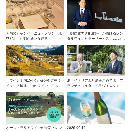
老舗のシャンパーニュ・メゾン「ボ
「関西電力送配電㈱」が届けるレン
ワゼル」が刻む新たな歴史
タルワインセラーサービス「La cave
Takarazuka」を三ツ星レストランシ
ェフソムリエの塚元 晃氏が初訪問！
『ワイン王国154号』好評発売中！
泡、イタリアより愛をこめて① フ
イタリア最北、山のワイン「アル
ランチャコルタ「ベラヴィスタ」
ト・アディジェ」第一特集「ソムリ
エが偏愛するシャンパーニュ」第二
特集「この夏の主役！ ナチュラルな
ロゼワイン」
オーストラリアワインの最新トレン
2026-06-15