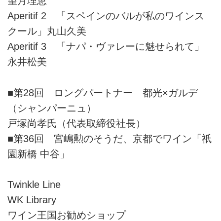
望月理恵
Aperitif 2 「スペインのバルが私のワインス
クール」丸山久美
Aperitif 3 「ナパ・ヴァレーに魅せられて」
永井松美
■第28回 ロングパートナー 都光×ガルデ
（シャンパーニュ）
戸塚尚孝氏（代表取締役社長）
■第36回 宮嶋勲のそうだ、京都でワイン「祇
園新橋 中谷」
Twinkle Line
WK Library
ワイン王国お勧めショップ