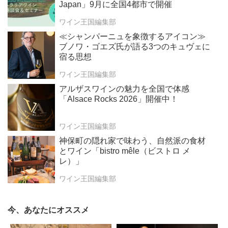
Japan」9月に全国4都市で開催
ワイン王国編集部
≪シャンパーニュを象徴するアイコン≫
ブノワ・ゴエズ氏が語る3つのキュヴェに
宿る思想
ワイン王国編集部
アルザスワインの魅力を全国で体感
「Alsace Rocks 2026」開催中！
ワイン王国編集部
神保町の隠れ家で味わう、自然派の食材
とワイン「bistro mêle（ビストロ メ
レ）」
ワイン王国編集部
今、あなたにオススメ