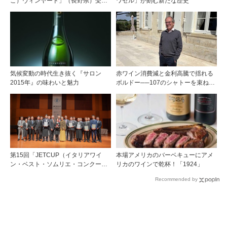
こ）ヴィンヤード」（長野県）受け
ワゼル」が刻む新たな歴史
継がれ、そして拓く。新たなメルロ
の魅力
気候変動の時代生き抜く『サロン
赤ワイン消費減と金利高騰で揺れる
2015年』の味わいと魅力
ボルドー──107のシャトーを束ねる
グラン・セルクル会長が語る構造改
革
第15回「JETCUP（イタリアワイ
本場アメリカのバーベキューにアメ
ン・ベスト・ソムリエ・コンクー
リカのワインで乾杯！「1924」
ル）」村尾真幸さんが悲願の優勝
Recommended by