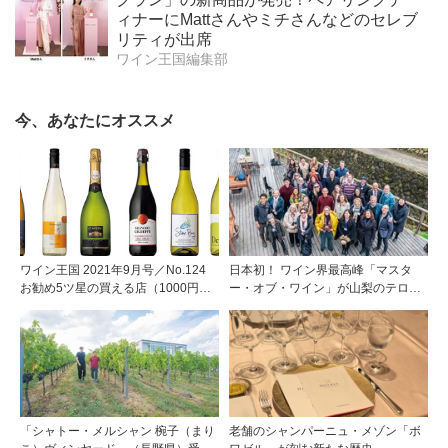
ィナーにMattさんやミチさんなどのセレブ
リティが出席
ワイン王国編集部
今、あなたにオススメ
ワイン王国 2021年9月号／No.124
日本初！ ワイン界最高峰「マスタ
お勧め5ツ星の買える店（1000円台
ー・オブ・ワイン」が山梨のテロワ
で見つけた夏のアウトドアワイン）
ールを視察
「シャトー・メルシャン 椀子（まり
老舗のシャンパーニュ・メゾン「ボ