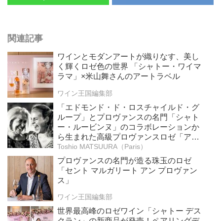
関連記事
ワインとモダンアートが織りなす、美し
く輝くロゼ色の世界 「シャトー・ワイマ
ラマ」×米山舞さんのアートラベル
ワイン王国編集部
「エドモンド・ド・ロスチャイルド・グ
ループ」とプロヴァンスの名門「シャト
ー・ルービンヌ」のコラボレーションか
ら生まれた高級プロヴァンスロゼ「アミ
スタ」
Toshio MATSUURA（Paris）
プロヴァンスの名門が造る珠玉のロゼ
「セント マルガリート アン プロヴァン
ス」
ワイン王国編集部
世界最高峰のロゼワイン「シャトー デス
クラン」の新商品が発売！ペアリングデ